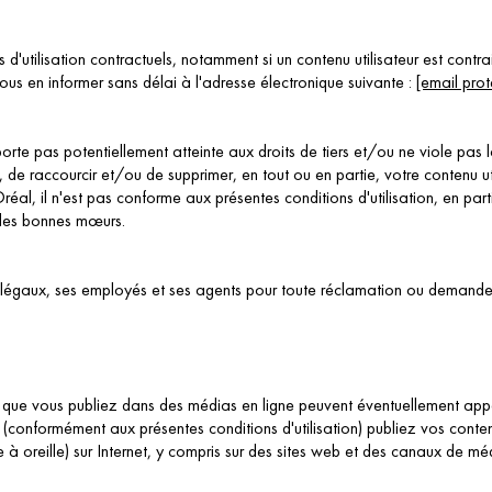
utilisation contractuels, notamment si un contenu utilisateur est contrair
 nous en informer sans délai à l'adresse électronique suivante :
[email prot
porte pas potentiellement atteinte aux droits de tiers et/ou ne viole pas l
r, de raccourcir et/ou de supprimer, en tout ou en partie, votre contenu u
l, il n'est pas conforme aux présentes conditions d'utilisation, en particuli
r les bonnes mœurs.
égaux, ses employés et ses agents pour toute réclamation ou demande liée
ateur que vous publiez dans des médias en ligne peuvent éventuellement app
 (conformément aux présentes conditions d'utilisation) publiez vos conte
e à oreille) sur Internet, y compris sur des sites web et des canaux de m