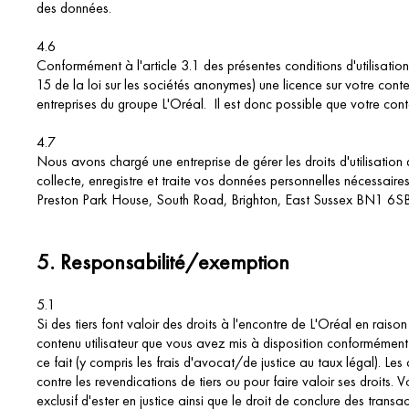
des données.
4.6
Conformément à l'article 3.1 des présentes conditions d'utilisati
15 de la loi sur les sociétés anonymes) une licence sur votre con
entreprises du groupe L'Oréal. Il est donc possible que votre con
4.7
Nous avons chargé une entreprise de gérer les droits d'utilisation 
collecte, enregistre et traite vos données personnelles nécessair
Preston Park House, South Road, Brighton, East Sussex BN1 6S
5.
Responsabilité/exemption
5.1
Si des tiers font valoir des droits à l'encontre de L'Oréal en raiso
contenu utilisateur que vous avez mis à disposition conformément 
ce fait (y compris les frais d'avocat/de justice au taux légal). L
contre les revendications de tiers ou pour faire valoir ses droits. 
exclusif d'ester en justice ainsi que le droit de conclure des transac