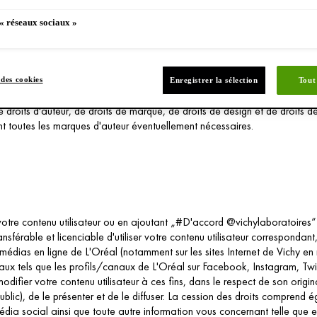
ffamatoire, contraire à la vie privée ou autrement illégal, volontaire, préj
ement répréhensible et ne contient pas de publicité politique ;
« réseaux sociaux »
s ou des recommandations pour des produits L'Oréal, des marques L'Oréal 
duits L'Oréal ou des services L'Oréal et que, si tel a été le cas, vous a
de la création et/ou de la diffusion de votre contenu utilisateur ;
onformément à la clause 3.1 et que vous pouvez céder à L'Oréal les droits 
des cookies
Enregistrer la sélection
Tout
r de droits d'auteur, de droits de marque, de droits de design et de droits d
nt toutes les marques d'auteur éventuellement nécessaires.
tre contenu utilisateur ou en ajoutant „#D'accord @vichylaboratoires“ s
nsférable et licenciable d'utiliser votre contenu utilisateur correspondant
es médias en ligne de L'Oréal (notamment sur les sites Internet de Vichy e
aux tels que les profils/canaux de L'Oréal sur Facebook, Instagram, Twi
ier votre contenu utilisateur à ces fins, dans le respect de son originalit
blic), de le présenter et de le diffuser. La cession des droits comprend ég
édia social ainsi que toute autre information vous concernant telle que 