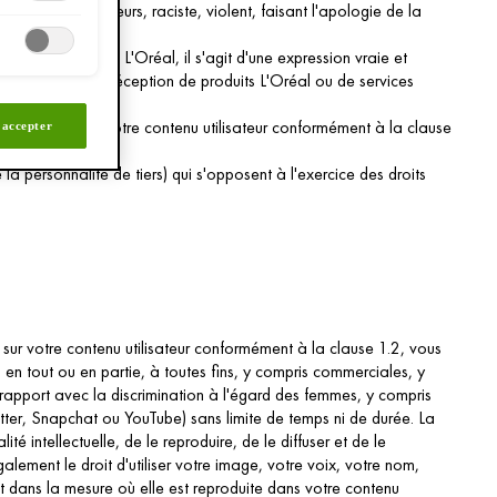
udiciable aux mineurs, raciste, violent, faisant l'apologie de la
ou des services L'Oréal, il s'agit d'une expression vraie et
vez communiqué la réception de produits L'Oréal ou de services
d'utilisation de votre contenu utilisateur conformément à la clause
 accepter
e la personnalité de tiers) qui s'opposent à l'exercice des droits
ur votre contenu utilisateur conformément à la clause 1.2, vous
, en tout ou en partie, à toutes fins, y compris commerciales, y
n rapport avec la discrimination à l'égard des femmes, y compris
tter, Snapchat ou YouTube) sans limite de temps ni de durée. La
é intellectuelle, de le reproduire, de le diffuser et de le
alement le droit d'utiliser votre image, votre voix, votre nom,
et dans la mesure où elle est reproduite dans votre contenu