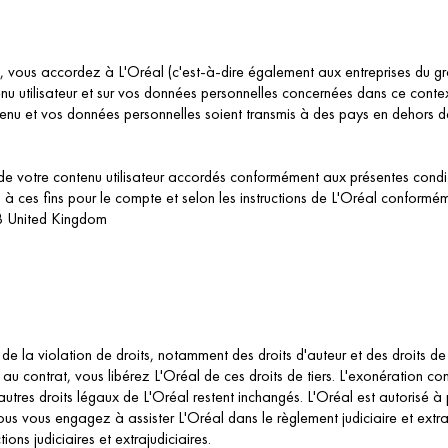
on, vous accordez à L'Oréal (c'est-à-dire également aux entreprises du g
tenu utilisateur et sur vos données personnelles concernées dans ce cont
tenu et vos données personnelles soient transmis à des pays en dehors d
de votre contenu utilisateur accordés conformément aux présentes conditio
es à ces fins pour le compte et selon les instructions de L'Oréal confor
B United Kingdom
n de la violation de droits, notamment des droits d'auteur et des droits de 
au contrat, vous libérez L'Oréal de ces droits de tiers. L'exonération c
es autres droits légaux de L'Oréal restent inchangés. L'Oréal est autoris
Vous vous engagez à assister L'Oréal dans le règlement judiciaire et extraju
tions judiciaires et extrajudiciaires.