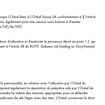
roupe L'Oréal liées à L'Oréal Suisse SA conformément à § l'article
exte, également pour une cession sous licence à d'autres
e l'UE/de l'EEE.
ns d'utilisation et d'exécuter le processus décrit au point 1.2. qui
mément à l'article 28 du RGPD: Qubeeo Ltd (trading as StoryStream)
la personnalité, en relation avec l'utilisation par L'Oréal du
omprend également la réparation du préjudice subi par L'Oréal de
é à prendre lui-même des mesures appropriées pour se défendre
diciaire de tels litiges avec des tiers, L'Oréal conservant le droit