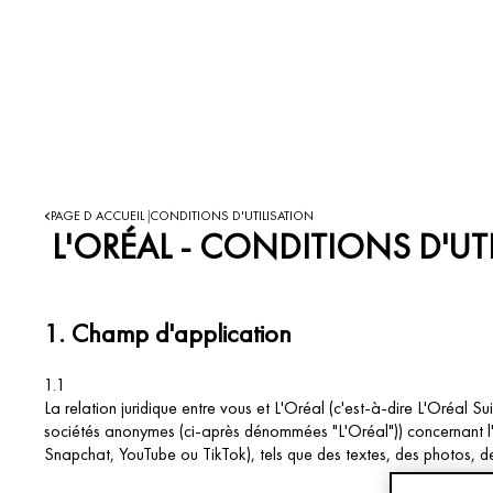
PAGE D ACCUEIL
CONDITIONS D'UTILISATION
|
L'ORÉAL - CONDITIONS D'UT
1.
Champ d'application
1.1
La relation juridique entre vous et L'Oréal (c'est-à-dire L'Oréal S
sociétés anonymes (ci-après dénommées "L'Oréal")) concernant l'u
Snapchat, YouTube ou TikTok), tels que des textes, des photos, des 