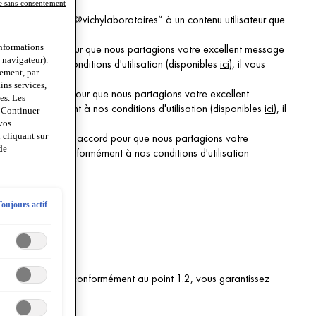
e sans consentement
nt le „#D'accord @vichylaboratoires“ à un contenu utilisateur que
vous d'accord pour que nous partagions votre excellent message
informations
u navigateur).
rmément à nos conditions d'utilisation (disponibles
ici
), il vous
tement, par
ins services,
-vous d'accord pour que nous partagions votre excellent
es. Les
tion conformément à nos conditions d'utilisation (disponibles
ici
), il
« Continuer
 vos
é ! Seriez-vous d'accord pour que nous partagions votre
 cliquant sur
de
 contribution conformément à nos conditions d'utilisation
Toujours actif
tenu utilisateur conformément au point 1.2, vous garantissez