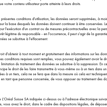
que votre contenu utilisateur porte atteinte à leurs droits.
 présentes conditions d'utilisation, les données seront supprimées, à moi
 sur la base desquels les données doivent continuer à être conservées. Le
r l'exécution d'un contrat ou de mesures précontractuelles avec la person
t légitime du responsable - en l'occurrence, il peut s'agir de la garantie d
nnées se substitue à l'effacement.
oit d'obtenir à tout moment et gratuitement des informations sur les donné
 les conditions requises sont remplies, vous pouvez également avoir le dro
a limitation du traitement des données se substitue à la suppression. En
ipe le droit de les faire transmettre à vous-même ou à un tiers dans un f
s à un tiers, cela ne se fera que dans la mesure où cela est techniqueme
it, en tant que personne concernée, de vous opposer au traitement des do
e L'Oréal Suisse SA indiquée ci-dessus ou à l'adresse électronique suiv
utre, vous avez le droit, dans le cadre des dispositions légales, de dépose