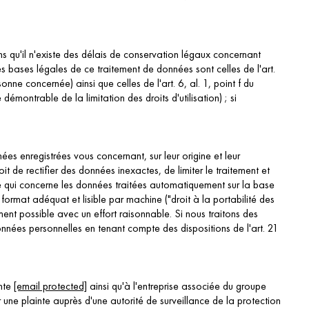
ns qu'il n'existe des délais de conservation légaux concernant
s bases légales de ce traitement de données sont celles de l'art.
ne concernée) ainsi que celles de l'art. 6, al. 1, point f du
émontrable de la limitation des droits d'utilisation) ; si
es enregistrées vous concernant, sur leur origine et leur
it de rectifier des données inexactes, de limiter le traitement et
 ce qui concerne les données traitées automatiquement sur la base
ormat adéquat et lisible par machine ("droit à la portabilité des
nt possible avec un effort raisonnable. Si nous traitons des
nnées personnelles en tenant compte des dispositions de l'art. 21
ante
[email protected]
ainsi qu'à l'entreprise associée du groupe
r une plainte auprès d'une autorité de surveillance de la protection