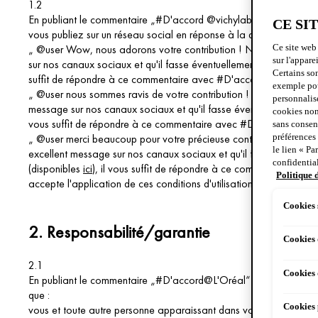
1.2
En publiant le commentaire „#D'accord @vichylaboratoires“ sur un
CE SI
vous publiez sur un réseau social en réponse à la demande suiva
„ @user Wow, nous adorons votre contribution ! Nous adorons pa
Ce site web 
sur l'appare
sur nos canaux sociaux et qu'il fasse éventuellement partie de no
Certains so
suffit de répondre à ce commentaire avec #D'accord @vichylabo
exemple pour
„ @user nous sommes ravis de votre contribution ! Nous adorons 
personnalise
message sur nos canaux sociaux et qu'il fasse éventuellement part
cookies non
vous suffit de répondre à ce commentaire avec #D'accord @vich
sans consent
„ @user merci beaucoup pour votre précieuse contribution ! Nou
préférences
le lien « Pa
excellent message sur nos canaux sociaux et qu'il fasse éventuell
confidential
(disponibles
ici
), il vous suffit de répondre à ce commentaire av
Politique 
accepte l'application de ces conditions d'utilisation.
Cookies 
2.
Responsabilité/garantie
Cookies
2.1
Cookies 
En publiant le commentaire „#D'accord@L'Oréal“ sur votre conten
que :
Cookies 
vous et toute autre personne apparaissant dans votre contenu util