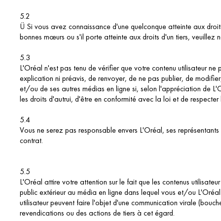
5.2
Ü Si vous avez connaissance d'une quelconque atteinte aux droits d'
bonnes mœurs ou s'il porte atteinte aux droits d'un tiers, veuillez
5.3
L'Oréal n'est pas tenu de vérifier que votre contenu utilisateur ne 
explication ni préavis, de renvoyer, de ne pas publier, de modifie
et/ou de ses autres médias en ligne si, selon l'appréciation de L'Oréa
les droits d'autrui, d'être en conformité avec la loi et de respecte
5.4
Vous ne serez pas responsable envers L'Oréal, ses représentants l
contrat.
5.5
L'Oréal attire votre attention sur le fait que les contenus utilis
public extérieur au média en ligne dans lequel vous et/ou L'Oréal
utilisateur peuvent faire l'objet d'une communication virale (bouch
revendications ou des actions de tiers à cet égard.