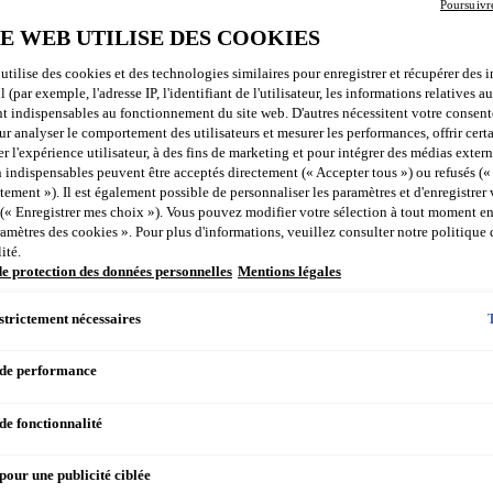
Poursuivr
 contenu utilisateur que vous publiez sur un réseau social ou en ajouta
TE WEB UTILISE DES COOKIES
nte de Vichy :
rtager ce genre de contenu inspirant avec notre communauté ! Seriez-
utilise des cookies et des technologies similaires pour enregistrer et récupérer des 
il (par exemple, l'adresse IP, l'identifiant de l'utilisateur, les informations relatives a
s campagnes ? Pour accepter que nous utilisions votre contribution confo
nt indispensables au fonctionnement du site web. D'autres nécessitent votre consen
ratoires“
 analyser le comportement des utilisateurs et mesurer les performances, offrir certa
partager ce genre de contenu inspirant avec notre communauté ! Seriez
r l'expérience utilisateur, à des fins de marketing et pour intégrer des médias extern
ie de nos campagnes ? Pour accepter notre utilisation de votre contribu
 indispensables peuvent être acceptés directement (« Accepter tous ») ou refusés (
ylaboratoires“
ement »). Il est également possible de personnaliser les paramètres et d'enregistrer
s adorons partager ce genre de contenu inspirant avec notre communaut
 (« Enregistrer mes choix »). Vous pouvez modifier votre sélection à tout moment en
ramètres des cookies ». Pour plus d'informations, veuillez consulter notre politique 
ement partie de nos campagnes ? Pour accepter notre utilisation de votre
ité.
ec #D'accord @vichylaboratoires“
de protection des données personnelles
Mentions légales
strictement nécessaires
 de performance
de fonctionnalité
u utilisateur ou en ajoutant #D'accord „@vichylaboratoires“ à votre con
pour une publicité ciblée
isateur avez plus de 18 ans ;