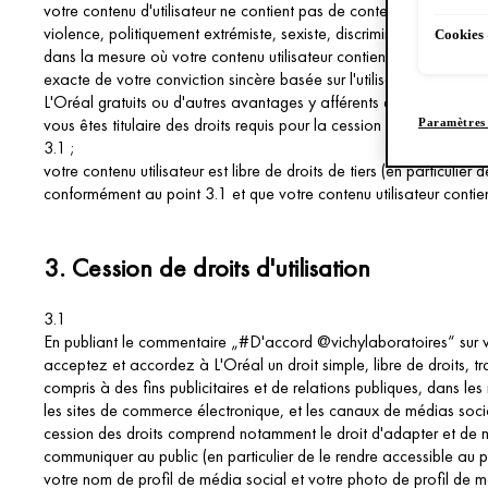
votre contenu d'utilisateur ne contient pas de contenu injurieux, di
violence, politiquement extrémiste, sexiste, discriminatoire ou autr
Cookies 
dans la mesure où votre contenu utilisateur contient des publicité
exacte de votre conviction sincère basée sur l'utilisation des pro
L'Oréal gratuits ou d'autres avantages y afférents en contrepartie 
vous êtes titulaire des droits requis pour la cession des droits c
Paramètres 
3.1 ;
votre contenu utilisateur est libre de droits de tiers (en particulie
conformément au point 3.1 et que votre contenu utilisateur contie
3.
Cession de droits d'utilisation
3.1
En publiant le commentaire „#D'accord @vichylaboratoires“ sur vo
acceptez et accordez à L'Oréal un droit simple, libre de droits, tra
compris à des fins publicitaires et de relations publiques, dans l
les sites de commerce électronique, et les canaux de médias soci
cession des droits comprend notamment le droit d'adapter et de modif
communiquer au public (en particulier de le rendre accessible au pu
votre nom de profil de média social et votre photo de profil de m