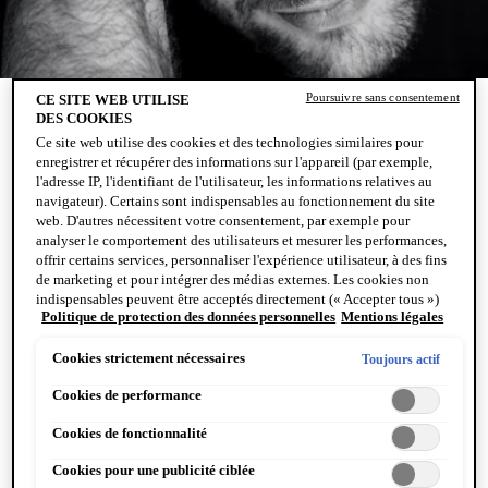
Poursuivre sans consentement
CE SITE WEB UTILISE
APRÈS-RASAGES
DES COOKIES
Ce site web utilise des cookies et des technologies similaires pour
Le rasage quotidien provoque des irritations. L'après-rasage
enregistrer et récupérer des informations sur l'appareil (par exemple,
l'adresse IP, l'identifiant de l'utilisateur, les informations relatives au
pour peaux sensibles de Vichy est un baume contenant des
navigateur). Certains sont indispensables au fonctionnement du site
ingrédients hypoallergéniques pour les peaux sensibles afin
web. D'autres nécessitent votre consentement, par exemple pour
d'apaiser les sensations de tiraillement et les démangeaisons.
analyser le comportement des utilisateurs et mesurer les performances,
Il est riche en antioxydants et aide la peau à se rétablir tout
offrir certains services, personnaliser l'expérience utilisateur, à des fins
de marketing et pour intégrer des médias externes. Les cookies non
en la désinfectant. Ce produit polyvalent hydrate et tonifie.
indispensables peuvent être acceptés directement (« Accepter tous »)
Il aide même à équilibrer le teint de la peau en resserrant les
Politique de protection des données personnelles
Mentions légales
ou refusés (« Continuer sans consentement »). Il est également
pores et en lissant les ridules.
possible de personnaliser les paramètres et d'enregistrer vos
préférences (« Enregistrer mes choix »). Vous pouvez modifier votre
Cookies strictement nécessaires
Toujours actif
sélection à tout moment en cliquant sur le lien « Paramètres des
Cookies de performance
cookies ». Pour plus d'informations, veuillez consulter notre politique
1 PRODUIT
FILTRE
de confidentialité.
Cookies de fonctionnalité
Cookies pour une publicité ciblée