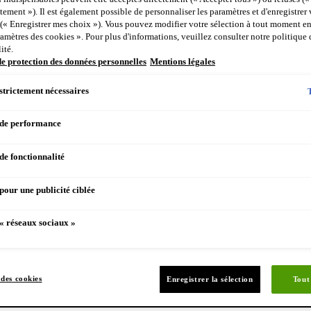
consiste pas seulement à nettoyer la peau, mais aussi à l'hydrater 
ement »). Il est également possible de personnaliser les paramètres et d'enregistrer
 et leur application correcte sont essentiels. Lisez ce qui suit pour
 (« Enregistrer mes choix »). Vous pouvez modifier votre sélection à tout moment en
ramètres des cookies ». Pour plus d'informations, veuillez consulter notre politique 
ls que l'acide hyaluronique ou le rétinol, capables de protéger vot
ité.
de protection des données personnelles
Mentions légales
strictement nécessaires
 de performance
de fonctionnalité
pour une publicité ciblée
« réseaux sociaux »
des cookies
Enregistrer la sélection
Tout