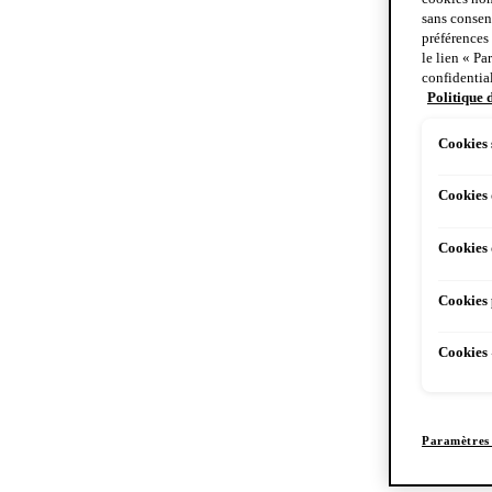
du visage ne 
sans consent
bons produits
préférences
le lien « Pa
efficaces, te
confidential
Politique 
Cookies 
Cookies
Cookies 
Cookies 
Cookies 
Paramètres 