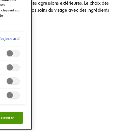
et à la protéger des agressions extérieures. Le choix des
 vos
 choisir au mieux vos soins du visage avec des ingrédients
 cliquant sur
de
re peau.
Toujours actif
 accepter