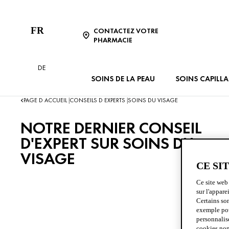
FR
CONTACTEZ VOTRE
PHARMACIE
DE
SOINS DE LA PEAU
SOINS CAPILLA
PAGE D ACCUEIL
CONSEILS D EXPERTS
SOINS DU VISAGE
|
|
NOTRE DERNIER CONSEIL
D'EXPERT SUR SOINS DU
VISAGE
CE SI
Ce site web 
sur l'appare
Certains so
exemple pour
personnalise
Les soins du 
cookies non