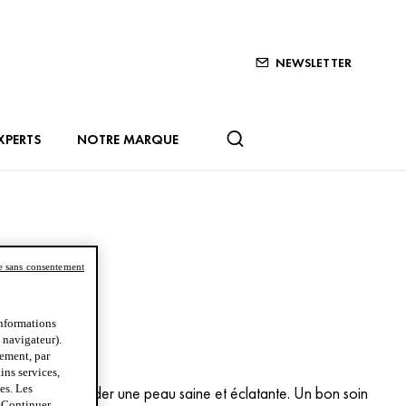
NEWSLETTER
XPERTS
NOTRE MARQUE
e sans consentement
informations
u navigateur).
tement, par
ins services,
es. Les
de soins pour garder une peau saine et éclatante. Un bon soin
« Continuer