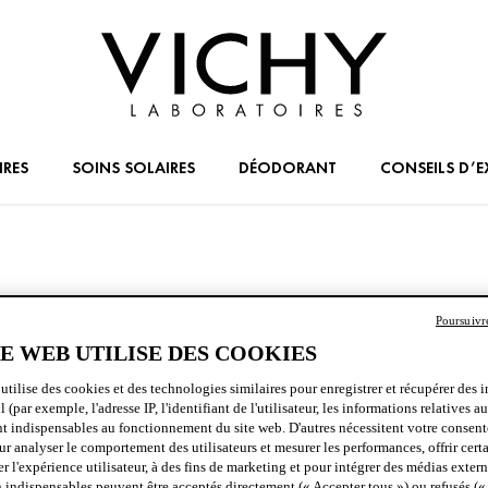
IRES
SOINS SOLAIRES
DÉODORANT
CONSEILS D’E
Poursuivr
TE WEB UTILISE DES COOKIES
utilise des cookies et des technologies similaires pour enregistrer et récupérer des 
il (par exemple, l'adresse IP, l'identifiant de l'utilisateur, les informations relatives a
nt indispensables au fonctionnement du site web. D'autres nécessitent votre consen
 analyser le comportement des utilisateurs et mesurer les performances, offrir certa
r l'expérience utilisateur, à des fins de marketing et pour intégrer des médias extern
visage devraient faire partie intégrante de la routine quotidienne 
 indispensables peuvent être acceptés directement (« Accepter tous ») ou refusés (