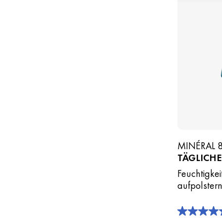
MINÉRAL 
TÄGLICH
Feuchtigke
aufpolster
4.8