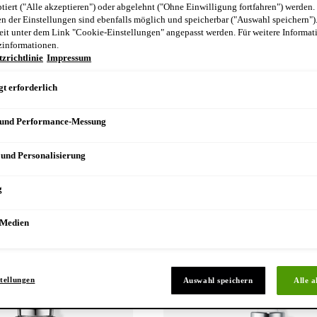
Hy
ptiert ("Alle akzeptieren") oder abgelehnt ("Ohne Einwilligung fortfahren") werden.
de
 der Einstellungen sind ebenfalls möglich und speicherbar ("Auswahl speichern")
eit unter dem Link "Cookie-Einstellungen" angepasst werden. Für weitere Informati
Fo
zinformationen.
Ni
zrichtlinie
Impressum
vu
di
t erforderlich
ve
 und Performance-Messung
 und Personalisierung
g
 Medien
tellungen
Auswahl speichern
Alle a