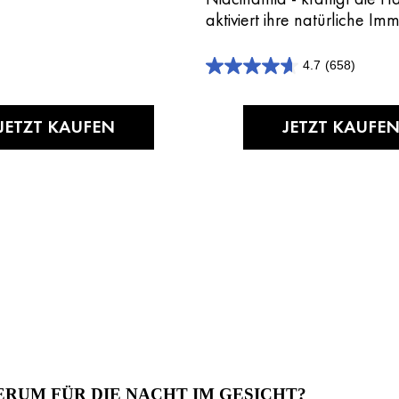
aktiviert ihre natürliche I
4.7
(658)
4.7
von
5
Sternen.
JETZT KAUFEN
JETZT KAUFE
658
Bewertungen
SERUM FÜR DIE NACHT IM GESICHT?