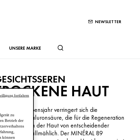
NEWSLETTER
UNSERE MARKE
ESICHTSSEREN
TROCKENE HAUT
illigung fortfahren
 dem 20. Lebensjahr verringert sich die
gerät zu
idermale Hyaluronsäure, die für die Regeneration
en Betrieb der
d Hydratation der Haut von entscheidender
utzerverhaltens
deutung ist, allmählich. Der MINÉRAL 89
rfahrung,
es können