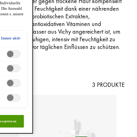
aluron-Booster gegen trockene Haut kompensiert
 Individuelle
n Mangel an Feuchtigkeit dank einer nährenden
. Die Auswahl
onen s. unsere
rmel, die mit probiotischen Extrakten,
acinamiden, antioxidativen Vitaminen und
lkanischen Wasser aus Vichy angereichert ist, um
e Haut zu beruhigen, intensiv mit Feuchtigkeit zu
Immer aktiv
rsorgen und vor täglichen Einflüssen zu schützen.
3 PRODUKTE
kzeptieren