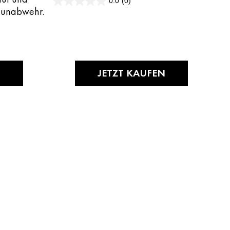
0.0
(0)
0.0
mmunabwehr.
von
5
Sternen.
N
JETZT KAUFEN