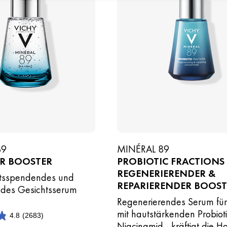
89
MINÉRAL 89
ER BOOSTER
PROBIOTIC FRACTIONS
REGENERIERENDER &
itsspendendes und
REPARIERENDER BOOST
ndes Gesichtsserum
Regenerierendes Serum für
mit hautstärkenden Probiot
4.8
(2683)
Niacinamid - kräftigt die H