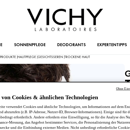
E
SONNENPFLEGE
DEODORANTS
EXPERTENTIPPS
E PRODUKTE
HAUTPFLEGE
GESICHTSSEREN
TROCKENE HAUT
|
|
|
G
Ohne Einw
 von Cookies & ähnlichen Technologien
Ab
ite verwendet Cookies und ähnliche Technologien, um Informationen auf dem End
ep
nd abzurufen (z.B. IP-Adresse, Nutzer-ID, Browser-Informationen). Einige sind für d
un
bedingt erforderlich. Andere erfordern eine Einwilligung, so für die Analyse des N
Be
ance-Messung, das Angebot bestimmter Services, die Personalisierung der Nutzere
wecke und die Einbindung externer Medien. Nicht unbedingt erforderliche Cooki