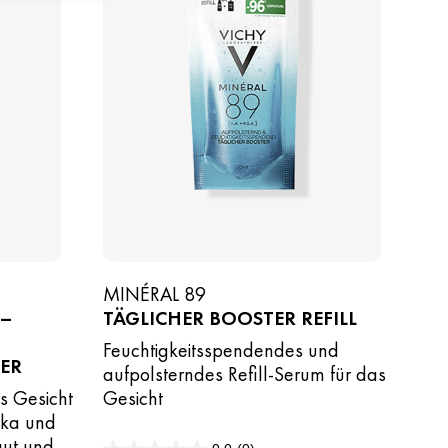
MINÉRAL 89
 –
TÄGLICHER BOOSTER REFILL
Feuchtigkeitsspendendes und
ER
aufpolsterndes Refill-Serum für das
s Gesicht
Gesicht
ika und
aut und