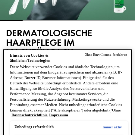
DERMATOLOGISCHE
HAARPFLEGE IM
NACHFÜLLPACK
Ohne Einwilligung fortfahren
Einsatz von Cookies &
ähnlichen Technologien
Jetzt Geld und Plastik sparen
Diese Webseite verwendet Cookies und ähnliche Technologien, um
Informationen auf dem Endgerät zu speichern und abzurufen (z.B. IP-
Adresse, Nutzer-ID, Browser-Informationen). Einige sind für den
JETZT KAUFEN
Betrieb der Webseite unbedingt erforderlich. Andere erfordern eine
Einwilligung, so für die Analyse des Nutzerverhaltens und
Performance-Messung, das Angebot bestimmter Services, die
Personalisierung der Nutzererfahrung, Marketingzwecke und die
Einbindung externer Medien. Nicht unbedingt erforderliche Cookies
können direkt akzeptiert ("Alle akzeptieren") oder abgelehnt ("Ohne
Datenschutzrichtlinie
Impressum
Einwilligung fortfahren") werden. Individuelle Anpassungen der
Einstellungen sind ebenfalls möglich und speicherbar ("Auswahl
speichern"). Die Auswahl kann jederzeit unter dem Link "Cookie-
Unbedingt erforderlich
Immer aktiv
Einstellungen" angepasst werden. Für weitere Informationen s. unsere