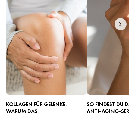
KOLLAGEN FÜR GELENKE:
SO FINDEST DU DAS
WARUM DAS
ANTI-AGING-SERUM
STRUKTURPROTEIN MEHR
GESICHT
KANN ALS SCHÖNE HAUT
Ein Anti-Aging-Serum hilf
Kollagen stabilisiert Knorpel, Sehnen,
Trockenheit, erste Linie