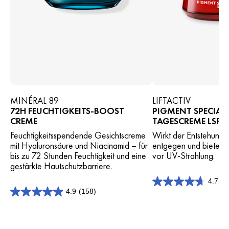
MINÉRAL 89
LIFTACTIV
72H FEUCHTIGKEITS-BOOST
PIGMENT SPECIALI
CREME
TAGESCREME LSF 5
Feuchtigkeitsspendende Gesichtscreme
Wirkt der Entstehung 
mit Hyaluronsäure und Niacinamid – für
entgegen und bietet 
bis zu 72 Stunden Feuchtigkeit und eine
vor UV-Strahlung.
gestärkte Hautschutzbarriere.
4.7
(1
4.7
4.9
(158)
von
4.9
5
von
Sternen.
5
197
Sternen.