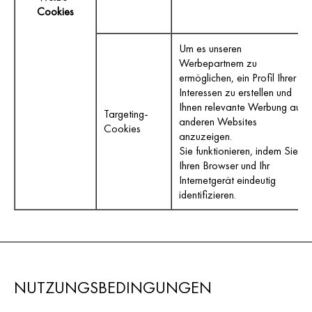
Cookies
Um es unseren
Werbepartnern zu
ermöglichen, ein Profil Ihrer
Interessen zu erstellen und
Ihnen relevante Werbung auf
Targeting-
anderen Websites
Cookies
anzuzeigen.
Sie funktionieren, indem Sie
Ihren Browser und Ihr
Internetgerät eindeutig
identifizieren.
Zur Zählung der Besuche auf
der Seite und der Traffic-
Quellen, damit wir die
NUTZUNGSBEDINGUNGEN
Leistung unserer Website
Analytische
unter Verwendung eines von