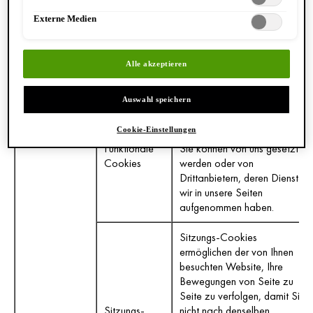
Dienstleistungen bedeuten,
Cookies
Cookies
wie etwa die Einstellung Ihrer
Externe Medien
Datenschutzpräferenzen
oder das Einloggen in
Formulare oder das Ausfüllen
Alle akzeptieren
von Formularen.
Auswahl speichern
Bereitstellung einer
verbesserten Funktionalität
Cookie-Einstellungen
und Personalisierung.
Funktionale
Sie können von uns gesetzt
Cookies
werden oder von
Drittanbietern, deren Dienste
wir in unsere Seiten
aufgenommen haben.
Sitzungs-Cookies
ermöglichen der von Ihnen
besuchten Website, Ihre
Bewegungen von Seite zu
Seite zu verfolgen, damit Sie
Sitzungs-
nicht nach denselben