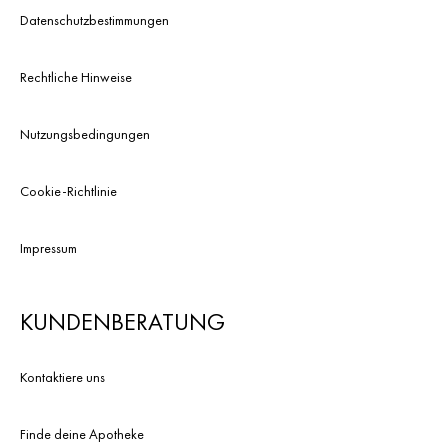
Cookies
Google Analytics
Datenschutzbestimmungen
bereitgestellten Dienstes
messen und verbessern
können.
Rechtliche Hinweise
Analytische
Cookies und
Nutzungsbedingungen
Performance-
Cookies
Zur Zählung der Besuche und
Cookie-Richtlinie
der Traffic-Quellen, um die
Leistung unserer Website zu
messen und zu verbessern.
Impressum
Performance-
Um zu wissen, welche Seiten
Cookies
am beliebtesten und am
wenigsten beliebt sind, und
KUNDENBERATUNG
um zu sehen, wie sich die
Besucher auf der Website
bewegen.
Kontaktiere uns
Finde deine Apotheke