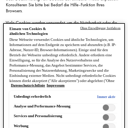
Konsultieren Sie bitte bei Bedarf die Hilfe-Funktion Ihres
Browsers.
Viele Cookies werden verwendet, um die Nutzbarkeit oder die
Funktionen von Websites/Apps zu verbessern. Die Deaktivierung
Ohne Einwilligung fortfahren
Einsatz von Cookies &
ähnlichen Technologien
von Cookies kann daher dazu führen, dass Sie bestimmte Teile
unserer Websites/Apps nicht nutzen können, wie in der
Diese Webseite verwendet Cookies und ähnliche Technologien, um
Informationen auf dem Endgerät zu speichern und abzurufen (z.B. IP-
nachstehenden Cookie-Tabelle näher dargestellt.
Adresse, Nutzer-ID, Browser-Informationen). Einige sind für den
Betrieb der Webseite unbedingt erforderlich. Andere erfordern eine
Einwilligung, so für die Analyse des Nutzerverhaltens und
Performance-Messung, das Angebot bestimmter Services, die
ART DES COOKIES
AUFGABE
Personalisierung der Nutzererfahrung, Marketingzwecke und die
Einbindung externer Medien. Nicht unbedingt erforderliche Cookies
können direkt akzeptiert ("Alle akzeptieren") oder abgelehnt ("Ohne
Datenschutzrichtlinie
Impressum
Einwilligung fortfahren") werden. Individuelle Anpassungen der
Einstellungen sind ebenfalls möglich und speicherbar ("Auswahl
Notwendig, damit die
speichern"). Die Auswahl kann jederzeit unter dem Link "Cookie-
Unbedingt erforderlich
Immer aktiv
Website funktioniert. Sie
Einstellungen" angepasst werden. Für weitere Informationen s. unsere
werden in der Regel nur als
Analyse und Performance-Messung
Datenschutzinformationen.
Reaktion auf Ihre
Handlungen gesetzt, die eine
Services und Personalisierung
Unbedingt
Unbedingt
Anforderung von
notwendige
notwendige
Werbung