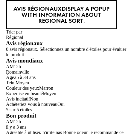
AVIS RÉGIONAUX
DISPLAY A POPUP
WITH INFORMATION ABOUT
REGIONAL SORT.
Trier par
Régional
Avis régionaux
0 avis régionaux. Sélectionnez un nombre d'étoiles pour évaluer
le produit
Avis mondiaux
AM12h
Romainville
Âge
25 à 34 ans
Teint
Moyen
Couleur des yeux
Marron
Expertise en beauté
Moyen
Avis incitatif
Non
Achèteriez-vous à nouveau
Oui
5 sur 5 étoiles.
Bon produit
AM12h
il y a 3 ans
Agréable à utiliser, n'irrite pas Bonne odeur Je recommande ce