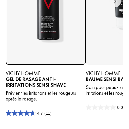
VICHY HOMME
VICHY HOMME
GEL DE RASAGE ANTI-
BAUME SENSI BAU
IRRITATIONS SENSI SHAVE
Soin pour peaux sensi
Prévient les irritations et les rougeurs
irritations et les rougeu
après le rasage.
0.0
(0
0.0
4.7
(11)
sur
4.7
5
sur
étoiles.
5