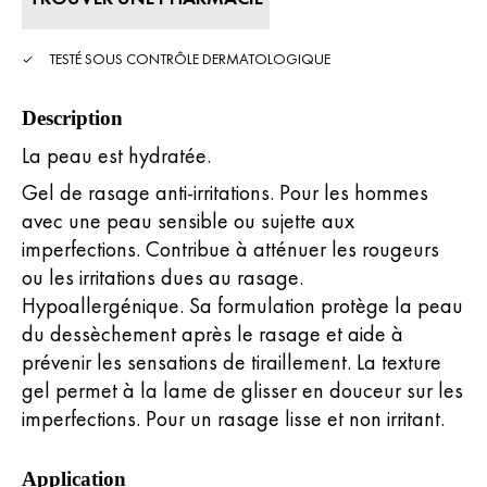
Read
11
Reviews.
Lien
TESTÉ SOUS CONTRÔLE DERMATOLOGIQUE
sur
la
même
Description
page.
La peau est hydratée.
Gel de rasage anti-irritations. Pour les hommes
avec une peau sensible ou sujette aux
imperfections. Contribue à atténuer les rougeurs
ou les irritations dues au rasage.
Hypoallergénique. Sa formulation protège la peau
du dessèchement après le rasage et aide à
prévenir les sensations de tiraillement. La texture
gel permet à la lame de glisser en douceur sur les
imperfections. Pour un rasage lisse et non irritant.
Application