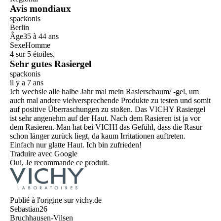
Avis mondiaux
spackonis
Berlin
Âge
35 à 44 ans
Sexe
Homme
4 sur 5 étoiles.
Sehr gutes Rasiergel
spackonis
il y a 7 ans
Ich wechsle alle halbe Jahr mal mein Rasierschaum/ -gel, um
auch mal andere vielversprechende Produkte zu testen und somit
auf positive Überraschungen zu stoßen. Das VICHY Rasiergel
ist sehr angenehm auf der Haut. Nach dem Rasieren ist ja vor
dem Rasieren. Man hat bei VICHI das Gefühl, dass die Rasur
schon länger zurück liegt, da kaum Irritationen auftreten.
Einfach nur glatte Haut. Ich bin zufrieden!
Traduire avec Google
Oui, Je recommande ce produit.
Publié à l'origine sur vichy.de
Sebastian26
Bruchhausen-Vilsen