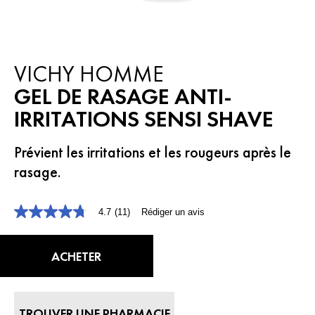
VICHY HOMME
GEL DE RASAGE ANTI-
IRRITATIONS SENSI SHAVE
Prévient les irritations et les rougeurs après le
rasage.
4.7
(11)
Rédiger un avis
4.7
étoiles
sur
5,
ACHETER
valeur
de
la
note
moyenne.
TROUVER UNE PHARMACIE