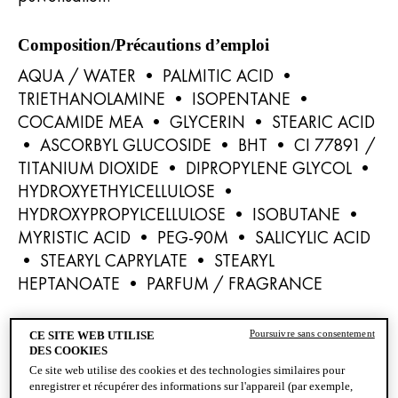
Composition/Précautions d’emploi
AQUA / WATER • PALMITIC ACID •
TRIETHANOLAMINE • ISOPENTANE •
COCAMIDE MEA • GLYCERIN • STEARIC ACID
• ASCORBYL GLUCOSIDE • BHT • CI 77891 /
TITANIUM DIOXIDE • DIPROPYLENE GLYCOL •
HYDROXYETHYLCELLULOSE •
HYDROXYPROPYLCELLULOSE • ISOBUTANE •
MYRISTIC ACID • PEG-90M • SALICYLIC ACID
• STEARYL CAPRYLATE • STEARYL
HEPTANOATE • PARFUM / FRAGRANCE
PRÉCAUTIONS - AÉROSOL EXTRÊMEMENT
Poursuivre sans consentement
CE SITE WEB UTILISE
INFLAMMABLE.
DES COOKIES
RÉCIPIENT SOUS PRESSION : PEUT ÉCLATER
Ce site web utilise des cookies et des technologies similaires pour
enregistrer et récupérer des informations sur l'appareil (par exemple,