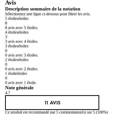
Avis
étoiles.
11
Description sommaire de la notation
avis
Sélectionnez une ligne ci-dessous pour filtrer les avis.
5 étoiles
étoiles
8
8 avis avec 5 étoiles.
4 étoiles
étoiles
3
3 avis avec 4 étoiles.
3 étoiles
étoiles
0
0 avis avec 3 étoiles.
2 étoiles
étoiles
0
0 avis avec 2 étoiles.
1 étoile
étoiles
0
0 avis avec 1 étoile.
Note générale
4.7
11 AVIS
Ce produit est recommandé par 5 commentateur(s) sur 5 (100%)