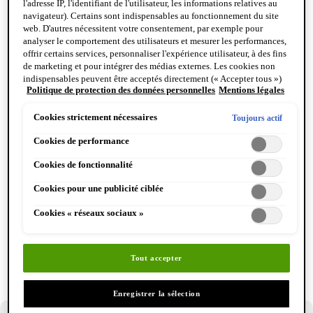
SOUS L’EFFET DE LA CHALEUR. TENIR À L’ÉCART
l'adresse IP, l'identifiant de l'utilisateur, les informations relatives au
DE LA CHALEUR, DES SURFACES CHAUDES, DES
navigateur). Certains sont indispensables au fonctionnement du site
web. D'autres nécessitent votre consentement, par exemple pour
ÉTINCELLES, DES FLAMMES NUES ET DE TOUTE
analyser le comportement des utilisateurs et mesurer les performances,
AUTRE SOURCE D’INFLAMMATION. NE PAS
offrir certains services, personnaliser l'expérience utilisateur, à des fins
de marketing et pour intégrer des médias externes. Les cookies non
FUMER. NE PAS VAPORISER SUR UNE FLAMME
indispensables peuvent être acceptés directement (« Accepter tous »)
NUE OU SUR TOUTE AUTRE SOURCE
Politique de protection des données personnelles
Mentions légales
ou refusés (« Continuer sans consentement »). Il est également
possible de personnaliser les paramètres et d'enregistrer vos
D’IGNITION. NE PAS PERFORER, NI BRÛLER,
préférences (« Enregistrer mes choix »). Vous pouvez modifier votre
Cookies strictement nécessaires
Toujours actif
MÊME APRÈS USAGE. PROTÉGER DU
sélection à tout moment en cliquant sur le lien « Paramètres des
Cookies de performance
RAYONNEMENT SOLAIRE. NE PAS EXPOSER À
cookies ». Pour plus d'informations, veuillez consulter notre politique
de confidentialité.
UNE TEMPÉRATURE SUPÉRIEURE À 50°C. NE PAS
Cookies de fonctionnalité
EXPOSER DANS UNE VOITURE EN PLEIN SOLEIL,
Cookies pour une publicité ciblée
À LA PLAGE OU SUR UN RADIATEUR. TOUT
Cookies « réseaux sociaux »
FLACON DÉFORMÉ NE DOIT PLUS ÊTRE UTILISÉ.
TENIR HORS DE LA PORTÉE DES ENFANTS. NE
PAS UTILISER POUR UN USAGE AUTRE QUE
Tout accepter
CELUI POUR LEQUEL LE PRODUIT EST DESTINÉ.
Enregistrer la sélection