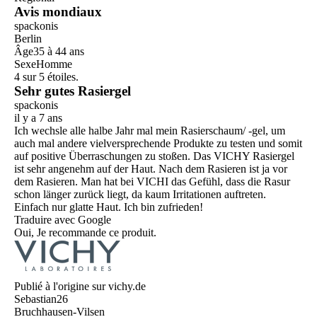
Avis mondiaux
spackonis
Berlin
Âge
35 à 44 ans
Sexe
Homme
4 sur 5 étoiles.
Sehr gutes Rasiergel
spackonis
il y a 7 ans
Ich wechsle alle halbe Jahr mal mein Rasierschaum/ -gel, um
auch mal andere vielversprechende Produkte zu testen und somit
auf positive Überraschungen zu stoßen. Das VICHY Rasiergel
ist sehr angenehm auf der Haut. Nach dem Rasieren ist ja vor
dem Rasieren. Man hat bei VICHI das Gefühl, dass die Rasur
schon länger zurück liegt, da kaum Irritationen auftreten.
Einfach nur glatte Haut. Ich bin zufrieden!
Traduire avec Google
Oui, Je recommande ce produit.
Publié à l'origine sur vichy.de
Sebastian26
Bruchhausen-Vilsen