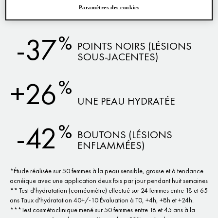
-62
(MARQUES ROUGEÂTRES ET
Paramètres des cookies
BRUNÂTRES)
%
-37
POINTS NOIRS (LÉSIONS
SOUS-JACENTES)
%
+26
UNE PEAU HYDRATÉE
%
-42
BOUTONS (LÉSIONS
ENFLAMMÉES)
*Étude réalisée sur 50 femmes à la peau sensible, grasse et à tendance
acnéique avec une application deux fois par jour pendant huit semaines
** Test d'hydratation (cornéomètre) effectué sur 24 femmes entre 18 et 65
ans Taux d'hydratation 40+/-10 Évaluation à T0, +4h, +8h et +24h.
***Test cosmétoclinique mené sur 50 femmes entre 18 et 45 ans à la