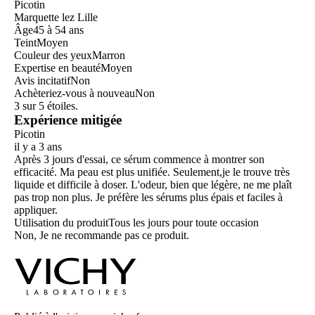
Picotin
Marquette lez Lille
Âge
45 à 54 ans
Teint
Moyen
Couleur des yeux
Marron
Expertise en beauté
Moyen
Avis incitatif
Non
Achèteriez-vous à nouveau
Non
3 sur 5 étoiles.
Expérience mitigée
Picotin
il y a 3 ans
Après 3 jours d'essai, ce sérum commence à montrer son
efficacité. Ma peau est plus unifiée. Seulement,je le trouve très
liquide et difficile à doser. L'odeur, bien que légère, ne me plaît
pas trop non plus. Je préfère les sérums plus épais et faciles à
appliquer.
Utilisation du produit
Tous les jours pour toute occasion
Non, Je ne recommande pas ce produit.