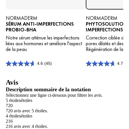
NORMADERM
NORMADERM
SÉRUM ANTI-IMPERFECTIONS
PHYTOSOLUTION 
PROBIO-BHA
IMPERFECTIONS
Notre sérum atténue les imperfections
Correction ciblée des
liées aux hormones et améliore l'aspect
pores dilatés et des po
de la peau.
Régénération de la p
4.6
(45)
4.7
(9
4.6
4.7
sur
sur
5
5
Avis
étoiles.
étoiles.
45
969
Description sommaire de la notation
avis
avis
Sélectionnez une ligne ci-dessous pour filtrer les avis.
5 étoiles
étoiles
720
720 avis avec 5 étoiles.
4 étoiles
étoiles
216
216 avis avec 4 étoiles.