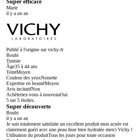
Super efficace
Marie
il y a un an
Publié à l'origine sur vichy-fr
Boubi
Tunisie
Âge
35 à 44 ans
Teint
Moyen
Couleur des yeux
Noisette
Expertise en beauté
Moyen
Avis incitatif
Non
Achèteriez-vous à nouveau
Oui
5 sur 5 étoiles.
Super découverte
Boubi
il y a un an
Je suis totalement satisfaite un excellent produit mon acnée est
clairement guéri acec une peau lisse bien hydratée merci Vichy !
Utilisation du produit
Tous les jours pour toute occasion