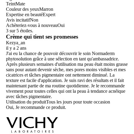
Teint
Mate
Couleur des yeux
Marron
Expertise en beauté
Expert
Avis incitatif
Non
Achèteriez-vous à nouveau
Oui
3 sur 5 étoiles.
Crème qui tient ses promesses
Kezya_an
il y a 2 ans
J'ai eu la chance de pouvoir découvrir le soin Normaderm
phytosolution grâce à une sélection en tant qu'ambassadrice.
Après plusieurs semaines d'utilisation ma peau était moins grasse
sans pour autant devenir sèche, mes pores moins visibles et mes
cicatrices et tâches pigmentaire ont nettement diminué. La
texture est facile d'application. Je suis ravi des résultats et il fait
maintenant partie de ma routine quotidienne. Je le recommande
vivement pour toutes celles qui ont la peau à tendance acnéique
avec tâches pigmentaire.
Utilisation du produit
Tous les jours pour toute occasion
Oui, Je recommande ce produit.