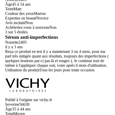
Âge
45 à 54 ans
Teint
Mate
Couleur des yeux
Marron
Expertise en beauté
Novice
Avis incitatif
Non
Achèteriez-vous à nouveau
Non
3 sur 5 étoiles.
Sérum anti-imperfections
Noisette2405
il y a 3 ans
Reçu ce produit en test il y a maintenant 3 ou 4 mois, pour ma
part très mitigée quant aux résultats, toujours des imperfections (
quelques boutons par-ci par-là et rouges ). Je continue tout de
même à l'appliquer chaque soir, voire après 6 mois d'utilisation.
Utilisation du produit
Tous les jours pour toute occasion
Publié à l'origine sur vichy-fr
Severine56630
Âge
35 à 44 ans
Teint
Moyen