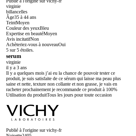
Publié à l'origine sur vichy-fr
virginie
billancelles
Âge
35 à 44 ans
Teint
Moyen
Couleur des yeux
Bleu
Expertise en beauté
Moyen
Avis incitatif
Non
Achèteriez-vous à nouveau
Oui
5 sur 5 étoiles.
serum
virginie
il y a 3 ans
Il y a quelques mois j’ai eu la chance de pouvoir tester ce
produit, je suis satisfaite de ce sérum qui laisse ma peau plus
saine et nette, texture non collante et non grasse, je vais en
racheter prochainement je recommande ce produit à 100%
Utilisation du produit
Tous les jours pour toute occasion
Publié à l'origine sur vichy-fr
Noisette2405