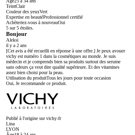
Âge
25 à 34 ans
Teint
Clair
Couleur des yeux
Vert
Expertise en beauté
Professionnel certifié
Achèteriez-vous à nouveau
Oui
5 sur 5 étoiles.
Bonjour
Aleksi
il y a 2 ans
[Cet avis a été recueilli en réponse à une offre.] Je peux avouer
vichy est numéro 1 dans la cosmétiques au monde. Je suis
médecin et je comprends bien sa produits surtout des serume
sans odeurs ça veut dire qualité supérieure. Et des vitamines
assez bien choisi pour la peau.
Utilisation du produit
Tous les jours pour toute occasion
Oui, Je recommande ce produit.
Publié à l'origine sur vichy-fr
Lina
LYON
Âge
18 à 24 ans