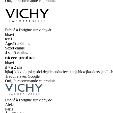
Oui, Je recommande ce produit.
Publié à l'origine sur vichy-fr
bhavi
test1
Âge
25 à 34 ans
Sexe
Femme
4 sur 5 étoiles.
niceee product
bhavi
il y a 2 ans
hjkajskjkxjidjcjskcjsdckdcjidcieuduciecuxhdjshkxcjkasdcxsdjcj
Traduire avec Google
Oui, Je recommande ce produit.
Publié à l'origine sur vichy.de
Aleksi
Paris