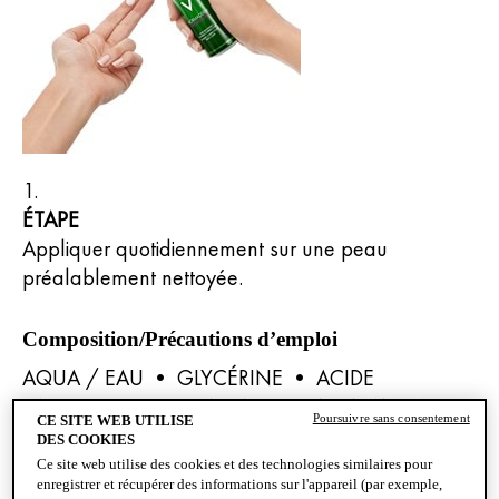
ÉTAPE
Appliquer quotidiennement sur une peau
préalablement nettoyée.
Composition/Précautions d’emploi
AQUA / EAU • GLYCÉRINE • ACIDE
SALICYLIQUE • ISONONYL ISONONANOATE
Poursuivre sans consentement
CE SITE WEB UTILISE
• BUTYLÈNE GLYCOL • KAOLIN • SULFATE DE
DES COOKIES
ZINC • LYSAT DE FERMENT BIFIDA •
Ce site web utilise des cookies et des technologies similaires pour
enregistrer et récupérer des informations sur l'appareil (par exemple,
HYDROXYDE DE SODIUM • POLYACRYLATE DE