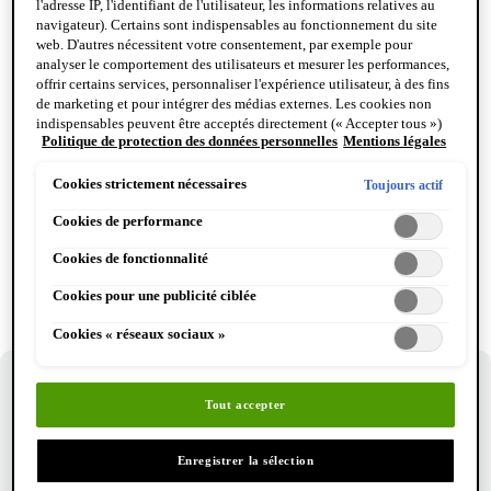
l'adresse IP, l'identifiant de l'utilisateur, les informations relatives au
SODIUM • HYALURONATE DE SODIUM •
navigateur). Certains sont indispensables au fonctionnement du site
BENZOATE DE SODIUM • PHENOXYÉTHANOL
web. D'autres nécessitent votre consentement, par exemple pour
analyser le comportement des utilisateurs et mesurer les performances,
• ASCORBYL GLUCOSIDE • CAPRYLYL GLYCOL
offrir certains services, personnaliser l'expérience utilisateur, à des fins
• SEL DE SODIUM DE L'ACIDE ALGINIQUE
de marketing et pour intégrer des médias externes. Les cookies non
indispensables peuvent être acceptés directement (« Accepter tous »)
HYDROLYSÉ • TRISODIUM ETHYLENEDIAMINE
Politique de protection des données personnelles
Mentions légales
ou refusés (« Continuer sans consentement »). Il est également
DISUCCINATE • BIOSACCHARIDE GUM-1 •
possible de personnaliser les paramètres et d'enregistrer vos
préférences (« Enregistrer mes choix »). Vous pouvez modifier votre
Cookies strictement nécessaires
Toujours actif
POLYMÈRE CROISÉ D'ACRYLATES/C10-30 ALKYL
sélection à tout moment en cliquant sur le lien « Paramètres des
ACRYLATE • PARFUM / FRAGRANCE
Cookies de performance
cookies ». Pour plus d'informations, veuillez consulter notre politique
de confidentialité.
Cookies de fonctionnalité
EN CAS DE CONTACT AVEC LES YEUX, LES
Cookies pour une publicité ciblée
RINCER IMMÉDIATEMENT ET ABONDAMMENT.
Cookies « réseaux sociaux »
TESTÉ CLINIQUEMENT
Tout accepter
Enregistrer la sélection
MARQUES DE BOUTONS
%