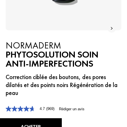
NORMADERM
PHYTOSOLUTION SOIN
ANTI-IMPERFECTIONS
Correction ciblée des boutons, des pores
dilatés et des points noirs Régénération de la
peau
4.7
(969)
Rédiger un avis
4.7
étoiles
sur
5,
ACHETER