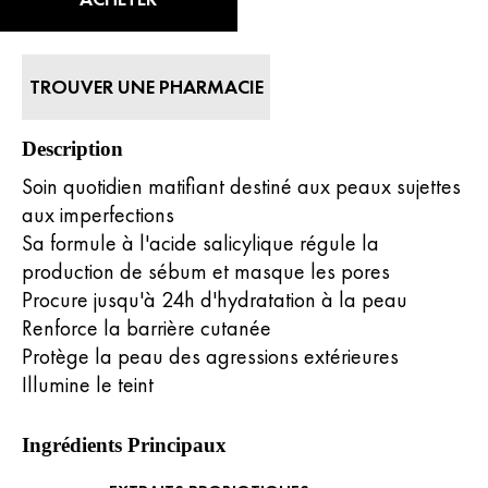
valeur
de
la
note
moyenne.
TROUVER UNE PHARMACIE
Read
969
Reviews.
Lien
Description
sur
la
Soin quotidien matifiant destiné aux peaux sujettes
même
aux imperfections
page.
Sa formule à l'acide salicylique régule la
production de sébum et masque les pores
Procure jusqu'à 24h d'hydratation à la peau
Renforce la barrière cutanée
Protège la peau des agressions extérieures
Illumine le teint
Ingrédients Principaux