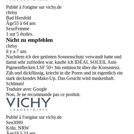
Publié à l'origine sur vichy.de
chrisy
Bad Hersfeld
Âge
55 à 64 ans
Sexe
Femme
1 sur 5 étoiles.
Nicht zu empfehlen
chrisy
il y a 7 ans
Nachdem ich den getönten Sonnenschutz verwandt hatte und
damit sehr zufrieden war, kaufte ich IDÉAL SOLEIL Anti-
Pigmentflecken LSF 50+ bin enttäuscht über die Konsistenz.
Zäh und dickflüssig, kriecht in die Poren und ist eigentlich ein
stark deckendes Make-Up. Das Gesicht wird maskenhaft.
Schlimm!
Traduire avec Google
Non, Je ne recommande pas ce produit.
Publié à l'origine sur vichy.de
Sen3099
Köln, NRW
Âge
18 à 24 ans