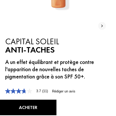
CAPITAL SOLEIL
ANTI-TACHES
A un effet équilibrant et protège contre
l'apparition de nouvelles taches de
pigmentation grâce à son SPF 50+.
3.7
(11)
Rédiger un avis
3.7
étoiles
sur
5,
ACHETER
valeur
de