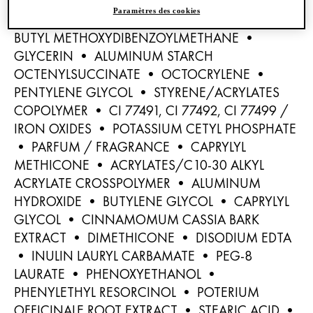
ETHYLHEXYLOXYPHENOL METHOXYPHENYL
Paramètres des cookies
TRIAZINE • DROMETRIZOLE TRISILOXANE •
BUTYL METHOXYDIBENZOYLMETHANE •
GLYCERIN • ALUMINUM STARCH
OCTENYLSUCCINATE • OCTOCRYLENE •
PENTYLENE GLYCOL • STYRENE/ACRYLATES
COPOLYMER • CI 77491, CI 77492, CI 77499 /
IRON OXIDES • POTASSIUM CETYL PHOSPHATE
• PARFUM / FRAGRANCE • CAPRYLYL
METHICONE • ACRYLATES/C10-30 ALKYL
ACRYLATE CROSSPOLYMER • ALUMINUM
HYDROXIDE • BUTYLENE GLYCOL • CAPRYLYL
GLYCOL • CINNAMOMUM CASSIA BARK
EXTRACT • DIMETHICONE • DISODIUM EDTA
• INULIN LAURYL CARBAMATE • PEG-8
LAURATE • PHENOXYETHANOL •
PHENYLETHYL RESORCINOL • POTERIUM
OFFICINALE ROOT EXTRACT • STEARIC ACID •