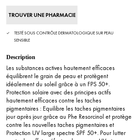
la
note
moyenne.
TROUVER UNE PHARMACIE
Read
11
Reviews.
Lien
TESTÉ SOUS CONTRÔLE DERMATOLOGIQUE SUR PEAU
sur
SENSIBLE
la
même
page.
Description
Les substances actives hautement efficaces
équilibrent le grain de peau et protègent
idéalement du soleil grâce à un FPS 50+.
Protection solaire avec des principes actifs
hautement efficaces contre les taches
pigmentaires : Equilibre les taches pigmentaires
jour après jour grâce au Phe Resorcinol et protège
contre les nouvelles taches pigmentaires et
Protection UV large spectre SPF 50+. Pour lutter