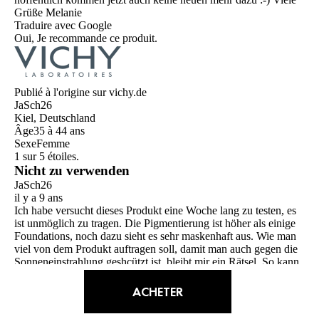
Grüße Melanie
Traduire avec Google
Oui, Je recommande ce produit.
Publié à l'origine sur vichy.de
JaSch26
Kiel, Deutschland
Âge
35 à 44 ans
Sexe
Femme
1 sur 5 étoiles.
Nicht zu verwenden
JaSch26
il y a 9 ans
Ich habe versucht dieses Produkt eine Woche lang zu testen, es
ist unmöglich zu tragen. Die Pigmentierung ist höher als einige
Foundations, noch dazu sieht es sehr maskenhaft aus. Wie man
viel von dem Produkt auftragen soll, damit man auch gegen die
Sonneneinstrahlung geshcützt ist, bleibt mir ein Rätsel. So kann
man nicht vor die Tür gehen.
Traduire avec Google
ACHETER
Non, Je ne recommande pas ce produit.