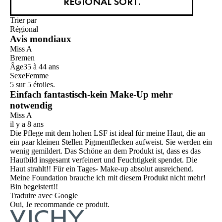
REGIONAL SORT.
Trier par
Régional
Avis mondiaux
Miss A
Bremen
Âge
35 à 44 ans
Sexe
Femme
5 sur 5 étoiles.
Einfach fantastisch-kein Make-Up mehr
notwendig
Miss A
il y a 8 ans
Die Pflege mit dem hohen LSF ist ideal für meine Haut, die an
ein paar kleinen Stellen Pigmentflecken aufweist. Sie werden ein
wenig gemildert. Das Schöne an dem Produkt ist, dass es das
Hautbild insgesamt verfeinert und Feuchtigkeit spendet. Die
Haut strahlt!! Für ein Tages- Make-up absolut ausreichend.
Meine Foundation brauche ich mit diesem Produkt nicht mehr!
Bin begeistert!!
Traduire avec Google
Oui, Je recommande ce produit.