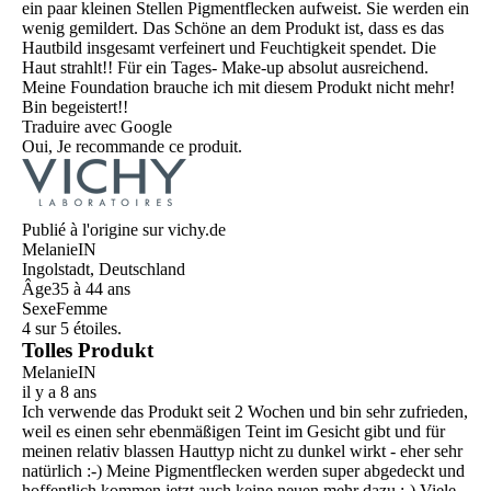
ein paar kleinen Stellen Pigmentflecken aufweist. Sie werden ein
wenig gemildert. Das Schöne an dem Produkt ist, dass es das
Hautbild insgesamt verfeinert und Feuchtigkeit spendet. Die
Haut strahlt!! Für ein Tages- Make-up absolut ausreichend.
Meine Foundation brauche ich mit diesem Produkt nicht mehr!
Bin begeistert!!
Traduire avec Google
Oui, Je recommande ce produit.
Publié à l'origine sur vichy.de
MelanieIN
Ingolstadt, Deutschland
Âge
35 à 44 ans
Sexe
Femme
4 sur 5 étoiles.
Tolles Produkt
MelanieIN
il y a 8 ans
Ich verwende das Produkt seit 2 Wochen und bin sehr zufrieden,
weil es einen sehr ebenmäßigen Teint im Gesicht gibt und für
meinen relativ blassen Hauttyp nicht zu dunkel wirkt - eher sehr
natürlich :-) Meine Pigmentflecken werden super abgedeckt und
hoffentlich kommen jetzt auch keine neuen mehr dazu :-) Viele