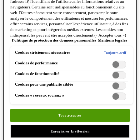
l'adresse IP, l'identifiant de l'utilisateur, les informations relatives au
réduisent l'efficacité de la protection).
navigateur). Certains sont indispensables au fonctionnement du site
web. D'autres nécessitent votre consentement, par exemple pour
analyser le comportement des utilisateurs et mesurer les performances,
ÉTAPE
offrir certains services, personnaliser l'expérience utilisateur, à des fins
Répéter l'application plusieurs fois pour maintenir
de marketing et pour intégrer des médias externes. Les cookies non
indispensables peuvent être acceptés directement (« Accepter tous »)
la protection solaire, en particulier après avoir été
Politique de protection des données personnelles
Mentions légales
ou refusés (« Continuer sans consentement »). Il est également
dans l'eau, s'être séché ou avoir transpiré.
possible de personnaliser les paramètres et d'enregistrer vos
préférences (« Enregistrer mes choix »). Vous pouvez modifier votre
Cookies strictement nécessaires
Toujours actif
sélection à tout moment en cliquant sur le lien « Paramètres des
ÉTAPE
Cookies de performance
cookies ». Pour plus d'informations, veuillez consulter notre politique
de confidentialité.
Éviter le soleil pendant les heures d'ensoleillement
Cookies de fonctionnalité
maximal.
Cookies pour une publicité ciblée
Cookies « réseaux sociaux »
Composition/Précautions d’emploi
AQUA / WATER • CI 77891 / TITANIUM
DIOXIDE • HOMOSALATE • SILICA •
Tout accepter
ETHYLHEXYL SALICYLATE • ETHYLHEXYL
TRIAZONE • C12-15 ALKYL BENZOATE • BIS-
Enregistrer la sélection