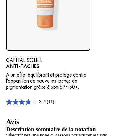
CAPITAL SOLEIL
ANTI-TACHES
A un effet équilibrant et protège contre
l'apparition de nouvelles taches de
pigmentation grâce à son SPF 50+.
3.7
(11)
3.7
sur
5
Avis
étoiles.
11
Description sommaire de la notation
avis
Sélectionnez une ligne ci-dessous pour filtrer les avis.