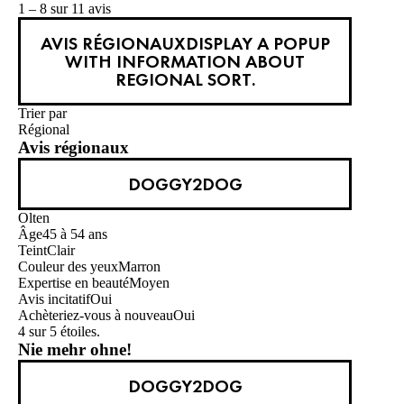
1 – 8 sur 11 avis
AVIS RÉGIONAUX
DISPLAY A POPUP
WITH INFORMATION ABOUT
REGIONAL SORT.
Trier par
Régional
Avis régionaux
DOGGY2DOG
Olten
Âge
45 à 54 ans
Teint
Clair
Couleur des yeux
Marron
Expertise en beauté
Moyen
Avis incitatif
Oui
Achèteriez-vous à nouveau
Oui
4 sur 5 étoiles.
Nie mehr ohne!
DOGGY2DOG