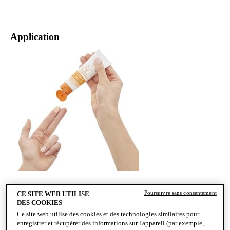
Application
Poursuivre sans consentement
CE SITE WEB UTILISE
ÉTAPE
DES COOKIES
Appliquer le soin solaire teinté 3 en 1 de manière
Ce site web utilise des cookies et des technologies similaires pour
enregistrer et récupérer des informations sur l'appareil (par exemple,
uniforme et généreuse (de petites quantités