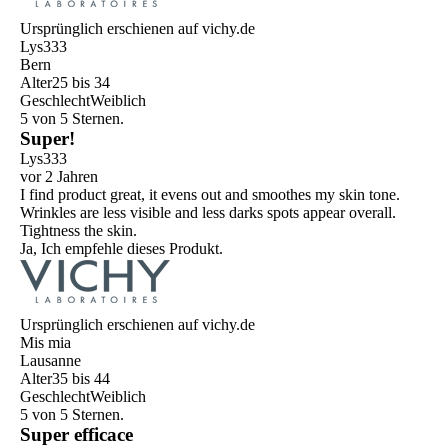
Ursprünglich erschienen auf vichy.de
Lys333
Bern
Alter
25 bis 34
Geschlecht
Weiblich
5 von 5 Sternen.
Super!
Lys333
vor 2 Jahren
I find product great, it evens out and smoothes my skin tone.
Wrinkles are less visible and less darks spots appear overall.
Tightness the skin.
Ja, Ich empfehle dieses Produkt.
Ursprünglich erschienen auf vichy.de
Mis mia
Lausanne
Alter
35 bis 44
Geschlecht
Weiblich
5 von 5 Sternen.
Super efficace