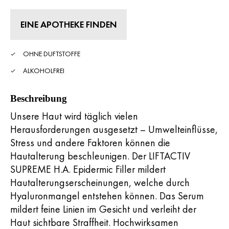
Read
852
Reviews.
EINE APOTHEKE FINDEN
Link
zur
gleichen
Seite.
OHNE DUFTSTOFFE
ALKOHOLFREI
Beschreibung
Unsere Haut wird täglich vielen
Herausforderungen ausgesetzt – Umwelteinflüsse,
Stress und andere Faktoren können die
Hautalterung beschleunigen. Der LIFTACTIV
SUPREME H.A. Epidermic Filler mildert
Hautalterungserscheinungen, welche durch
Hyaluronmangel entstehen können. Das Serum
mildert feine Linien im Gesicht und verleiht der
Haut sichtbare Straffheit. Hochwirksamen