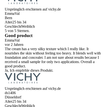
Ursprünglich erschienen auf vichy.de
EmmaVal
Bern
Alter
25 bis 34
Geschlecht
Weiblich
5 von 5 Sternen.
Good product
EmmaVal
vor 2 Jahren
The cream has a very silky texture which I really like. It
nourishes the skin without feeling too heavy. It blends well with
foundation and concealer. I am not sure about results because I
received a small sample for only two applications. Overall a
good product.
Ja, Ich empfehle dieses Produkt.
Ursprünglich erschienen auf vichy.de
ds1406
Düsseldorf
Alter
25 bis 34
Geschlecht
Weiblich