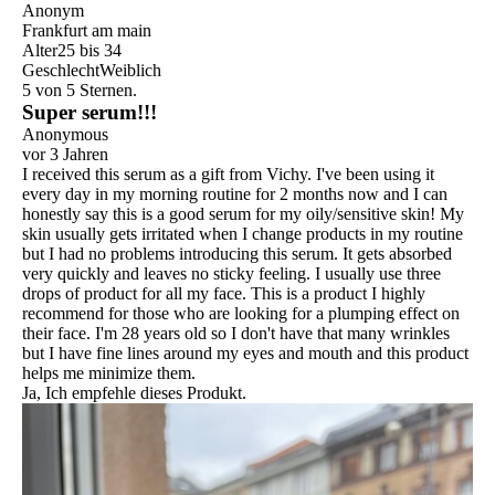
Anonym
Frankfurt am main
Alter
25 bis 34
Geschlecht
Weiblich
5 von 5 Sternen.
Super serum!!!
Anonymous
vor 3 Jahren
I received this serum as a gift from Vichy. I've been using it
every day in my morning routine for 2 months now and I can
honestly say this is a good serum for my oily/sensitive skin! My
skin usually gets irritated when I change products in my routine
but I had no problems introducing this serum. It gets absorbed
very quickly and leaves no sticky feeling. I usually use three
drops of product for all my face. This is a product I highly
recommend for those who are looking for a plumping effect on
their face. I'm 28 years old so I don't have that many wrinkles
but I have fine lines around my eyes and mouth and this product
helps me minimize them.
Ja, Ich empfehle dieses Produkt.