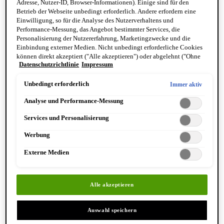
Anwendung
Adresse, Nutzer-ID, Browser-Informationen). Einige sind für den
Betrieb der Webseite unbedingt erforderlich. Andere erfordern eine
Einwilligung, so für die Analyse des Nutzerverhaltens und
Performance-Messung, das Angebot bestimmter Services, die
Personalisierung der Nutzererfahrung, Marketingzwecke und die
Einbindung externer Medien. Nicht unbedingt erforderliche Cookies
können direkt akzeptiert ("Alle akzeptieren") oder abgelehnt ("Ohne
Datenschutzrichtlinie
Impressum
Einwilligung fortfahren") werden. Individuelle Anpassungen der
Einstellungen sind ebenfalls möglich und speicherbar ("Auswahl
speichern"). Die Auswahl kann jederzeit unter dem Link "Cookie-
Unbedingt erforderlich
Immer aktiv
Einstellungen" angepasst werden. Für weitere Informationen s. unsere
Analyse und Performance-Messung
Datenschutzinformationen.
Services und Personalisierung
Werbung
Externe Medien
SCHRITT
Gib morgens und abends 4-5 Tropfen des H.A.
Alle akzeptieren
Epidermic Filler Serums auf dein gereinigtes
Gesicht.
Auswahl speichern