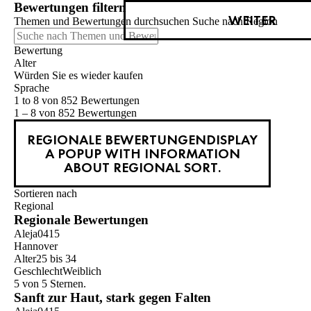
Bewertungen filtern
WEITER
Themen und Bewertungen durchsuchen Suche nach Region
Bewertung
Alter
Würden Sie es wieder kaufen
Sprache
1 to 8 von 852 Bewertungen
1 – 8 von 852 Bewertungen
REGIONALE BEWERTUNGEN
DISPLAY
A POPUP WITH INFORMATION
ABOUT REGIONAL SORT.
Sortieren nach
Regional
Regionale Bewertungen
Aleja0415
Hannover
Alter
25 bis 34
Geschlecht
Weiblich
5 von 5 Sternen.
Sanft zur Haut, stark gegen Falten