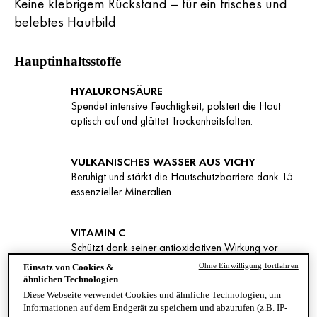
Keine klebrigem Rückstand – für ein frisches und
belebtes Hautbild
Hauptinhaltsstoffe
HYALURONSÄURE
Spendet intensive Feuchtigkeit, polstert die Haut
optisch auf und glättet Trockenheitsfalten.
VULKANISCHES WASSER AUS VICHY
Beruhigt und stärkt die Hautschutzbarriere dank 15
essenzieller Mineralien.
VITAMIN C
Schützt dank seiner antioxidativen Wirkung vor
frühzeitiger Hautalterung und bringt den Teint zu
Ohne Einwilligung fortfahren
Einsatz von Cookies &
Strahlen.
ähnlichen Technologien
Diese Webseite verwendet Cookies und ähnliche Technologien, um
Informationen auf dem Endgerät zu speichern und abzurufen (z.B. IP-