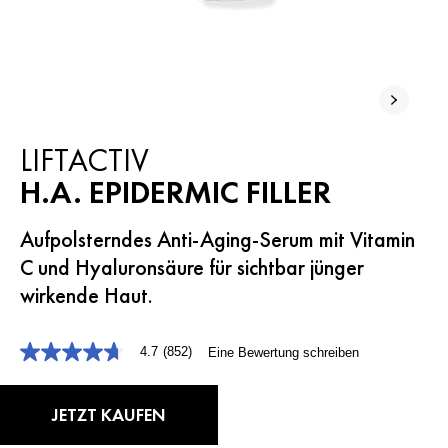
LIFTACTIV
H.A. EPIDERMIC FILLER
Aufpolsterndes Anti-Aging-Serum mit Vitamin
C und Hyaluronsäure für sichtbar jünger
wirkende Haut.
4.7
(852)
Eine Bewertung schreiben
4.7
von
5
Sternen,
JETZT KAUFEN
durchschnittlicher
Bewertungswert.