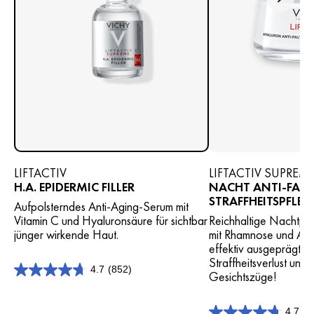
LIFTACTIV
LIFTACTIV SUPREM
H.A. EPIDERMIC FILLER
NACHT ANTI-FALT
STRAFFHEITSPFLEG
Aufpolsterndes Anti-Aging-Serum mit
Vitamin C und Hyaluronsäure für sichtbar
Reichhaltige Nachtpfl
jünger wirkende Haut.
mit Rhamnose und Ade
effektiv ausgeprägte F
Straffheitsverlust und
4.7
(852)
Gesichtszüge!
4.7
von
5
4.7
(1
Sternen.