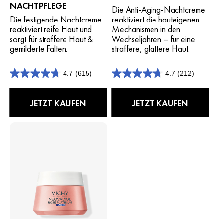
NACHTPFLEGE
Die Anti-Aging-Nachtcreme
Die festigende Nachtcreme
reaktiviert die hauteigenen
reaktiviert reife Haut und
Mechanismen in den
sorgt für straffere Haut &
Wechseljahren – für eine
gemilderte Falten.
straffere, glattere Haut.
4.7
(615)
4.7
(212)
4.7
4.7
von
von
5
5
JETZT KAUFEN
JETZT KAUFEN
Sternen.
Sternen.
615
212
Bewertungen
Bewertungen