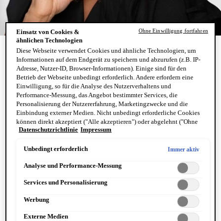
Ohne Einwilligung fortfahren
Einsatz von Cookies &
ähnlichen Technologien
NACHTCREMES
Diese Webseite verwendet Cookies und ähnliche Technologien, um
REIFE HAUT
Informationen auf dem Endgerät zu speichern und abzurufen (z.B. IP-
Adresse, Nutzer-ID, Browser-Informationen). Einige sind für den
Betrieb der Webseite unbedingt erforderlich. Andere erfordern eine
Einwilligung, so für die Analyse des Nutzerverhaltens und
In den Wechseljahren verändert sich nicht nur der Körper,
Performance-Messung, das Angebot bestimmter Services, die
Personalisierung der Nutzererfahrung, Marketingzwecke und die
sondern auch die Haut. Frauen ab 50 benötigen spezielle
Einbindung externer Medien. Nicht unbedingt erforderliche Cookies
Pflegeprodukte, um ihre Haut mit ausreichend Feuchtigkeit
können direkt akzeptiert ("Alle akzeptieren") oder abgelehnt ("Ohne
und Nährstoffen zu versorgen. Eine Nachtcreme für die
Datenschutzrichtlinie
Impressum
Einwilligung fortfahren") werden. Individuelle Anpassungen der
Wechseljahre kann dabei helfen, die Hautalterung zu
Einstellungen sind ebenfalls möglich und speicherbar ("Auswahl
speichern"). Die Auswahl kann jederzeit unter dem Link "Cookie-
Unbedingt erforderlich
Immer aktiv
verlangsamen und ein strahlendes Hautbild zu erhalten. Die
Einstellungen" angepasst werden. Für weitere Informationen s. unsere
Vichy NEOVADIOL Nachtcremes für die Wechseljahre
Analyse und Performance-Messung
Datenschutzinformationen.
unterstützen den Regenerationsprozess der Haut und
Services und Personalisierung
spenden langanhaltende Feuchtigkeit für ein erfrischtes
Hautbild.
Werbung
Externe Medien