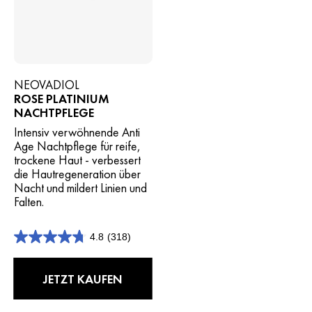
NEOVADIOL
ROSE PLATINIUM
NACHTPFLEGE
Intensiv verwöhnende Anti
Age Nachtpflege für reife,
trockene Haut - verbessert
die Hautregeneration über
Nacht und mildert Linien und
Falten.
4.8
(318)
4.8
von
5
JETZT KAUFEN
Sternen.
318
Bewertungen