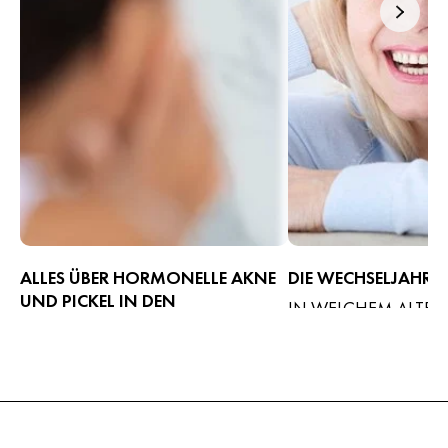
ALLES ÜBER HORMONELLE AKNE
DIE WECHSELJAHRE
UND PICKEL IN DEN
IN WELCHEM ALTER 
WECHSELJAHREN
WECHSEL IN DIE NE
Hormonelle Akne entsteht durch
LEBENSPHASE STATT
Hormonschwankungen und betrifft
viele Frauen auch in den
Wechseljahren. Wir verraten, woran
du hormonell bedingte Pickel