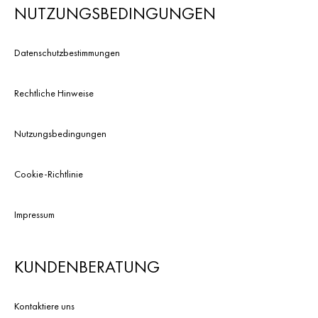
NUTZUNGSBEDINGUNGEN
erkennst, welche Wirkstoffe wirklich
helfen, wie eine passende Routine
aussieht und wann ärztliche Optionen
Datenschutzbestimmungen
sinnvoll sind.
Rechtliche Hinweise
Nutzungsbedingungen
Cookie-Richtlinie
Impressum
KUNDENBERATUNG
Kontaktiere uns