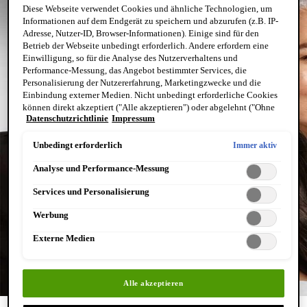
Diese Webseite verwendet Cookies und ähnliche Technologien, um
Informationen auf dem Endgerät zu speichern und abzurufen (z.B. IP-
Adresse, Nutzer-ID, Browser-Informationen). Einige sind für den
Betrieb der Webseite unbedingt erforderlich. Andere erfordern eine
Einwilligung, so für die Analyse des Nutzerverhaltens und
Performance-Messung, das Angebot bestimmter Services, die
Personalisierung der Nutzererfahrung, Marketingzwecke und die
Einbindung externer Medien. Nicht unbedingt erforderliche Cookies
können direkt akzeptiert ("Alle akzeptieren") oder abgelehnt ("Ohne
Datenschutzrichtlinie
Impressum
Einwilligung fortfahren") werden. Individuelle Anpassungen der
Einstellungen sind ebenfalls möglich und speicherbar ("Auswahl
speichern"). Die Auswahl kann jederzeit unter dem Link "Cookie-
Unbedingt erforderlich
Immer aktiv
Einstellungen" angepasst werden. Für weitere Informationen s. unsere
Analyse und Performance-Messung
Datenschutzinformationen.
Services und Personalisierung
Werbung
Externe Medien
Alle akzeptieren