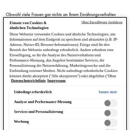
Obwohl viele Frauen gar nichts an Ihrem Ernährungsverhalten
ändern, nehmen Sie ein paar Kilo zu. Doch wie ist das möglich?
Ohne Einwilligung fortfahren
Einsatz von Cookies &
Zunächst einmal macht die Fettgewebeverteilung während der
ähnlichen Technologien
Diese Webseite verwendet Cookies und ähnliche Technologien, um
Wechseljahre eine Veränderung durch. Im fortpflanzungsfähigen
Informationen auf dem Endgerät zu speichern und abzurufen (z.B. IP-
Alter hat sich Ihr Fettgewebe an den Oberschenkeln und Hüften
Adresse, Nutzer-ID, Browser-Informationen). Einige sind für den
abgelagert. Jetzt sammelt sich überschüssiges Fett vermehrt im
Betrieb der Webseite unbedingt erforderlich. Andere erfordern eine
Einwilligung, so für die Analyse des Nutzerverhaltens und
Bauchbereich, in der Unterhaut und rund um die inneren
Performance-Messung, das Angebot bestimmter Services, die
Körperorgane an(1).
Personalisierung der Nutzererfahrung, Marketingzwecke und die
Einbindung externer Medien. Nicht unbedingt erforderliche Cookies
können direkt akzeptiert ("Alle akzeptieren") oder abgelehnt ("Ohne
Datenschutzrichtlinie
Impressum
Einwilligung fortfahren") werden. Individuelle Anpassungen der
WARUM SIE IN DEN
Einstellungen sind ebenfalls möglich und speicherbar ("Auswahl
speichern"). Die Auswahl kann jederzeit unter dem Link "Cookie-
WECHSELJAHREN ZUNEHMEN
Unbedingt erforderlich
Immer aktiv
Einstellungen" angepasst werden. Für weitere Informationen s. unsere
Analyse und Performance-Messung
Datenschutzinformationen.
Verschiedene Einflüsse können sich auf das Gewicht von Frauen
Services und Personalisierung
in den Wechseljahren auswirken. Als Hauptursache für die
Gewichtszunahme in den Wechseljahren, aber auch andere
Werbung
Symptome wie
Veränderungen der Haut
, gelten hormonelle