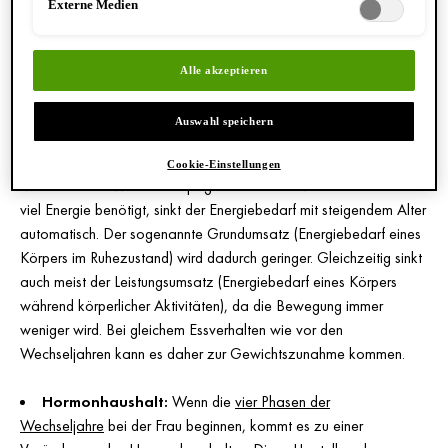
Externe Medien
Veränderungen. Diese machen jedoch nur einen Teil der Gründe
aus und wirken oft im Zusammenspiel mit anderen Faktoren.
Alle akzeptieren
Ursachen für die Gewichtszunahme in den
Wechseljahren:
Auswahl speichern
Muskelabbau:
Mit dem Alter verliert der Körper
Cookie-Einstellungen
Muskelmasse. Während in jungen Jahren die Muskelmasse noch
viel Energie benötigt, sinkt der Energiebedarf mit steigendem Alter
automatisch. Der sogenannte Grundumsatz (Energiebedarf eines
Körpers im Ruhezustand) wird dadurch geringer. Gleichzeitig sinkt
auch meist der Leistungsumsatz (Energiebedarf eines Körpers
während körperlicher Aktivitäten), da die Bewegung immer
weniger wird. Bei gleichem Essverhalten wie vor den
Wechseljahren kann es daher zur Gewichtszunahme kommen.
Hormonhaushalt:
Wenn die
vier Phasen der
Wechseljahre
bei der Frau beginnen, kommt es zu einer