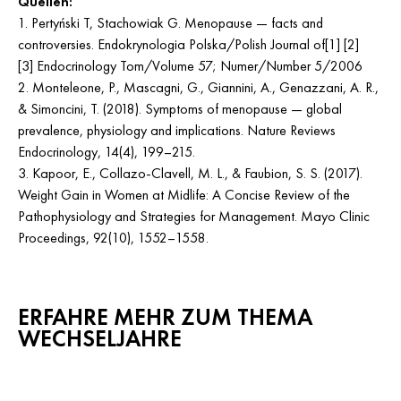
Quellen:
Pertyński T, Stachowiak G. Menopause — facts and
controversies. Endokrynologia Polska/Polish Journal of[1] [2]
[3] Endocrinology Tom/Volume 57; Numer/Number 5/2006
Monteleone, P., Mascagni, G., Giannini, A., Genazzani, A. R.,
& Simoncini, T. (2018). Symptoms of menopause — global
prevalence, physiology and implications. Nature Reviews
Endocrinology, 14(4), 199–215.
Kapoor, E., Collazo-Clavell, M. L., & Faubion, S. S. (2017).
Weight Gain in Women at Midlife: A Concise Review of the
Pathophysiology and Strategies for Management. Mayo Clinic
Proceedings, 92(10), 1552–1558.
ERFAHRE MEHR ZUM THEMA
WECHSELJAHRE