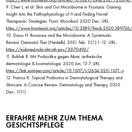
9. Chen L. et al. Skin and Gut Microbiome in Psoriasis: Gaining
Insight Into the Pathophysiology of It and Finding Novel
Therapeutic Strategies. Front. Microbiol. 2020 Dec. URL:
https://www.frontiersin.org/articles/10.3389/fmicb.2020.589726/f
10. Daou H. Rosacea and the Microbiome: A Systematic
Review. Dermatol Ther (Heidelb). 2021 Feb; 11(1):1-12. URL:
https://pubmed.ncbi.nlm.nih.gov/33170492/
11. Bublak R. Mit Probiotika gegen Akne. ästhetische
dermatologie & kosmetologie. 2020 Jun; 12:7. URL:
https://link.springer.com/article/10.1007/s12634-020-1071-y
12. Franca K. Topical Probiotics in Dermatological Therapy and
Skincare: A Concise Review. Dermatology and Therapy. 2020
Dec- 11(1).
ERFAHRE MEHR ZUM THEMA
GESICHTSPFLEGE