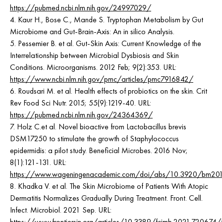
https://pubmed.ncbi.nlm.nih.gov/24997029/
4. Kaur H., Bose C., Mande S. Tryptophan Metabolism by Gut
Microbiome and Gut-Brain-Axis: An in silico Analysis.
5. Pessemier B. et al. Gut-Skin Axis: Current Knowledge of the
Interrelationship between Microbial Dysbiosis and Skin
Conditions. Microorganisms. 2012 Feb; 9(2):353. URL:
https://www.ncbi.nlm.nih.gov/pmc/articles/pmc7916842/
6. Roudsari M. et al. Health effects of probiotics on the skin. Crit
Rev Food Sci Nutr. 2015; 55(9):1219-40. URL:
https://pubmed.ncbi.nlm.nih.gov/24364369/
7. Holz C.et al. Novel bioactive from Lactobacillus brevis
DSM17250 to stimulate the growth of Staphylococcus
epidermidis: a pilot study. Beneficial Microbes. 2016 Nov;
8(1):121-131. URL:
https://www.wageningenacademic.com/doi/abs/10.3920/bm20
8. Khadka V. et al. The Skin Microbiome of Patients With Atopic
Dermatitis Normalizes Gradually During Treatment. Front. Cell.
Infect. Microbiol. 2021 Sep. URL:
https://www.frontiersin.org/articles/10.3389/fcimb.2021.720674/f