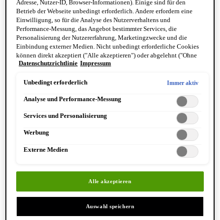
die Hautstruktur betrachtet werden.
Adresse, Nutzer-ID, Browser-Informationen). Einige sind für den
Betrieb der Webseite unbedingt erforderlich. Andere erfordern eine
Einwilligung, so für die Analyse des Nutzerverhaltens und
Wie ist die Haut aufgebaut?
Performance-Messung, das Angebot bestimmter Services, die
Die Haut besteht aus drei Schichten. Jede dieser Schichten hat
Personalisierung der Nutzererfahrung, Marketingzwecke und die
Einbindung externer Medien. Nicht unbedingt erforderliche Cookies
eine andere Aufgabe und Funktion:
können direkt akzeptiert ("Alle akzeptieren") oder abgelehnt ("Ohne
Datenschutzrichtlinie
Impressum
Einwilligung fortfahren") werden. Individuelle Anpassungen der
•
Die Epidermis
Einstellungen sind ebenfalls möglich und speicherbar ("Auswahl
speichern"). Die Auswahl kann jederzeit unter dem Link "Cookie-
Unbedingt erforderlich
Immer aktiv
Die Epidermis (Oberfläche) der Haut besteht zum größten Teil
Einstellungen" angepasst werden. Für weitere Informationen s. unsere
aus verhornten und abgestorbenen Hautzellen. Die Epidermis
Analyse und Performance-Messung
Datenschutzinformationen.
schützt die Haut vor Dehydrierung, Entzündungen, und UV-
Services und Personalisierung
Strahlen.
Werbung
•
Die Dermis
Externe Medien
Dann folgt als die Dermis (Lederhaut). Sie besteht zu einem
großen Teil aus Kollagen und Kollagen-Fasern, die die Elastizität
der Haut ausmachen. Hier sitzen auch die Talg- und
Alle akzeptieren
Schweißdrüsen, die Haarfollikel, Gefäße, Nerven und
Muskelzellen. Die Dermis sorgt dafür, dass die Epidermis mit
Auswahl speichern
Nährstoffen versorgt ist und an Ort und Stelle bleibt.