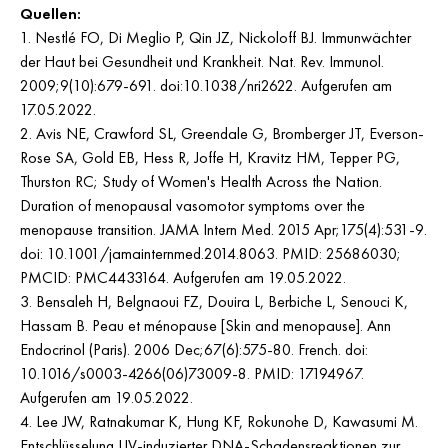
Quellen:
1. Nestlé FO, Di Meglio P, Qin JZ, Nickoloff BJ. Immunwächter
der Haut bei Gesundheit und Krankheit. Nat. Rev. Immunol.
2009;9(10):679-691. doi:10.1038/nri2622. Aufgerufen am
17.05.2022.
2. Avis NE, Crawford SL, Greendale G, Bromberger JT, Everson-
Rose SA, Gold EB, Hess R, Joffe H, Kravitz HM, Tepper PG,
Thurston RC; Study of Women's Health Across the Nation.
Duration of menopausal vasomotor symptoms over the
menopause transition. JAMA Intern Med. 2015 Apr;175(4):531-9.
doi: 10.1001/jamainternmed.2014.8063. PMID: 25686030;
PMCID: PMC4433164. Aufgerufen am 19.05.2022.
3. Bensaleh H, Belgnaoui FZ, Douira L, Berbiche L, Senouci K,
Hassam B. Peau et ménopause [Skin and menopause]. Ann
Endocrinol (Paris). 2006 Dec;67(6):575-80. French. doi:
10.1016/s0003-4266(06)73009-8. PMID: 17194967.
Aufgerufen am 19.05.2022.
4. Lee JW, Ratnakumar K, Hung KF, Rokunohe D, Kawasumi M.
Entschlüsselung UV-induzierter DNA-Schadensreaktionen zur