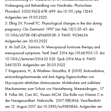
Vorbeugung und Behandlung von Hautkrebs. Photochem
Photobiol. 2020;96(3):478-499. doi:10.1111/php.13245.
Aufgerufen am 19.05.2022.
5. Elling SV, Powell FC. Physiological changes in the skin during
pregnancy. Clin Dermatol. 1997 Jan-Feb;15(1):35-43. doi:
10.1016/s0738-081x(96)00108-3. PMID: 9034654.
Aufgerufen am 30.05.2022.
6. Al-Safi ZA, Santoro N. Menopausal hormone therapy and
menopausal symptoms. Fertil Steril. 2014 Apr;101(4):905-15. doi:
10.1016/j.fertnstert.2014.02.032. Epub 2014 Mar 6. PMID:
24613533. Aufgerufen am 30.05.2022.
7. Kageyama, H., & Waditee-Sirisattha, R. (2019). Antioxidative,
entzündungshemmende und Anti-Aging-Eigenschaften von
Mycosporin-ähnlichen Aminosäuren: Molekulare und zelluläre
Mechanismen zum Schutz vor Hautalterung. Meeresdrogen , 17.
8. Pullar JM, Carr AC, Vissers MCM. Die Rolle von Vitamin C in
der Hautgesundheit. Nährstoffe . 2017;9(8):866. Veröffentlicht
am 12. August 2017. doi:10.3390/nu9080866. Aufgerufen am