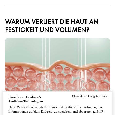
WARUM VERLIERT DIE HAUT AN
FESTIGKEIT UND VOLUMEN?
Ohne Einwilligung fortfahren
Einsatz von Cookies &
Doch was ist der Grund dafür, dass die einst pralle Haut im
ähnlichen Technologien
Gesicht und am Körper anfängt ihr straffes Erscheinungsbild
Diese Webseite verwendet Cookies und ähnliche Technologien, um
einzubüßen? Um diese Frage zu beantworten, muss erst einmal
Informationen auf dem Endgerät zu speichern und abzurufen (z.B. IP-