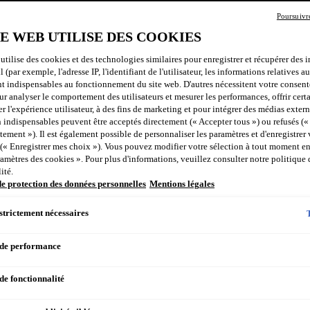
Poursuivr
4.7
étoiles
TE WEB UTILISE DES COOKIES
sur
5,
ACH
utilise des cookies et des technologies similaires pour enregistrer et récupérer des 
valeur
il (par exemple, l'adresse IP, l'identifiant de l'utilisateur, les informations relatives a
de
nt indispensables au fonctionnement du site web. D'autres nécessitent votre consen
la
 analyser le comportement des utilisateurs et mesurer les performances, offrir certa
note
SANS PARF
moyenne.
r l'expérience utilisateur, à des fins de marketing et pour intégrer des médias extern
Read
SANS ALCO
 indispensables peuvent être acceptés directement (« Accepter tous ») ou refusés (
852
ement »). Il est également possible de personnaliser les paramètres et d'enregistrer
Reviews.
 (« Enregistrer mes choix »). Vous pouvez modifier votre sélection à tout moment en
Lien
ramètres des cookies ». Pour plus d'informations, veuillez consulter notre politique 
sur
Description
ité.
la
de protection des données personnelles
Mentions légales
même
page.
Le LIFTACTIV 
strictement nécessaires
hyaluronique a
peuvent résult
 de performance
repulpe les ri
peau paraît ai
de fonctionnalité
Les ingrédien