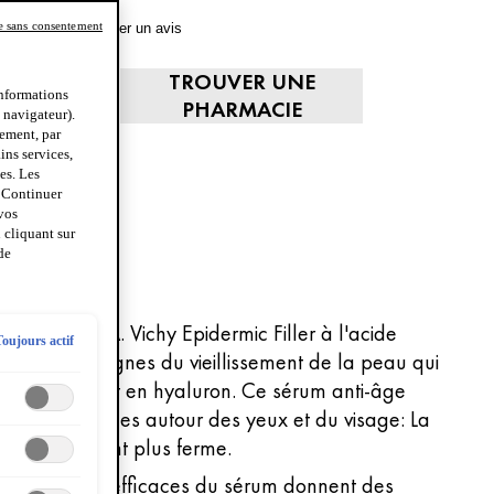
e sans consentement
4.7
(852)
Rédiger un avis
TROUVER UNE
ETER
informations
PHARMACIE
u navigateur).
tement, par
ins services,
UM
es. Les
OL
« Continuer
 vos
 cliquant sur
de
SUPREME H.A. Vichy Epidermic Filler à l'acide
Toujours actif
tténue les signes du vieillissement de la peau qui
er d'un déficit en hyaluron. Ce sérum anti-âge
des et les ridules autour des yeux et du visage: La
nsi visiblement plus ferme.
ts hautement efficaces du sérum donnent des