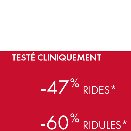
TESTÉ CLINIQUEMENT
-47
%
RIDES*
-60
%
RIDULES*