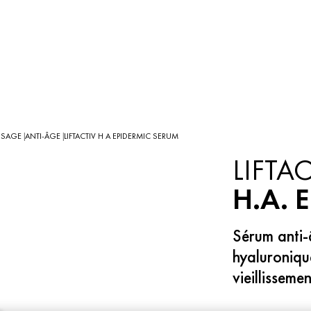
VISAGE
ANTI-ÂGE
LIFTACTIV H A EPIDERMIC SERUM
|
|
LIFTAC
H.A. 
Sérum anti-
hyaluronique
vieillisseme