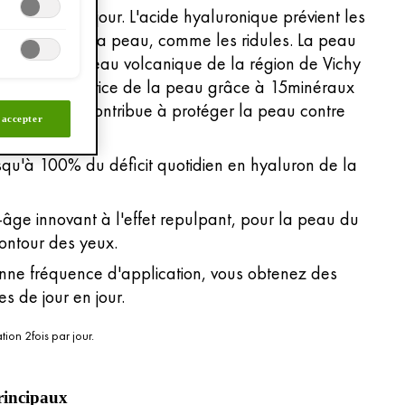
les jour après jour. L'acide hyaluronique prévient les
llissement de la peau, comme les ridules. La peau
t repulpée. L'eau volcanique de la région de Vichy
arrière protectrice de la peau grâce à 15minéraux
 La vitamineC contribue à protéger la peau contre
 accepter
bres.
u'à 100% du déficit quotidien en hyaluron de la
âge innovant à l'effet repulpant, pour la peau du
contour des yeux.
ne fréquence d'application, vous obtenez des
les de jour en jour.
ation 2fois par jour.
rincipaux