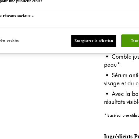
pour une publicité ciblée
résultats visib
signes de viei
« réseaux sociaux »
est visiblemen
renforce la b
revitalisants.
des cookies
Enregistrer la sélection
Tout
les radicaux li
• Comble jusq
peau*.
• Sérum anti-
visage et du 
• Avec la bon
résultats visib
* Basé sur une utilis
Ingrédients P