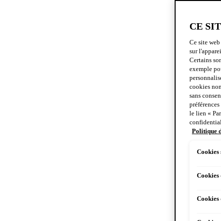
CE SI
Ce site web 
sur l'appare
Certains so
exemple pour
personnalise
cookies non
sans consent
préférences
le lien « Pa
confidential
Politique 
Cookies 
Cookies
Cookies 