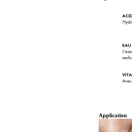
ACI
Hydra
EAU
L'eau
renfo
VIT
Avec 
Application