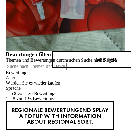
Bewertungen filtern
WEITER
Themen und Bewertungen durchsuchen Suche nach Region
Bewertung
Alter
Würden Sie es wieder kaufen
Sprache
1 to 8 von 136 Bewertungen
1 – 8 von 136 Bewertungen
REGIONALE BEWERTUNGEN
DISPLAY
A POPUP WITH INFORMATION
ABOUT REGIONAL SORT.