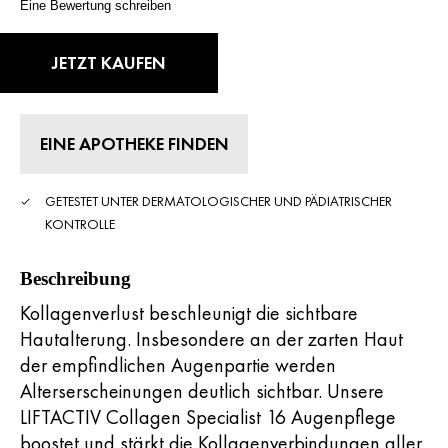
5
Eine Bewertung schreiben
Sternen,
durchschnittlicher
Bewertungswert.
JETZT KAUFEN
Read
136
Reviews.
Link
zur
EINE APOTHEKE FINDEN
gleichen
Seite.
GETESTET UNTER DERMATOLOGISCHER UND PÄDIATRISCHER
KONTROLLE
Beschreibung
Kollagenverlust beschleunigt die sichtbare
Hautalterung. Insbesondere an der zarten Haut
der empfindlichen Augenpartie werden
Alterserscheinungen deutlich sichtbar. Unsere
LIFTACTIV Collagen Specialist 16 Augenpflege
boostet und stärkt die Kollagenverbindungen aller