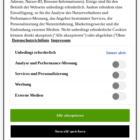
angenehmes Hautgefühl.
Adresse, Nutzer-ID, Browser-Informationen). Einige sind für den
Betrieb der Webseite unbedingt erforderlich. Andere erfordern eine
Einwilligung, so für die Analyse des Nutzerverhaltens und
Hauptinhaltsstoffe
Performance-Messung, das Angebot bestimmter Services, die
Personalisierung der Nutzererfahrung, Marketingzwecke und die
Einbindung externer Medien. Nicht unbedingt erforderliche Cookies
PEPTIDE
können direkt akzeptiert ("Alle akzeptieren") oder abgelehnt ("Ohne
Stimulieren die hauteigene Kollagen Produktion
Datenschutzrichtlinie
Impressum
Einwilligung fortfahren") werden. Individuelle Anpassungen der
Einstellungen sind ebenfalls möglich und speicherbar ("Auswahl
speichern"). Die Auswahl kann jederzeit unter dem Link "Cookie-
Unbedingt erforderlich
Immer aktiv
Einstellungen" angepasst werden. Für weitere Informationen s. unsere
NIACINAMID
Analyse und Performance-Messung
Datenschutzinformationen.
Bekämpfen Pigmentflecken in der basalen
Services und Personalisierung
Hautschicht und lassen Hyperpigmentierungen
sichtbar verblassen
Werbung
Externe Medien
VITAMIN C
Mit antioxidativer Wirkung für eine strahlendere
Haut. Schützt vor freien Redikalen.
Alle akzeptieren
PRO-XYLANE
Auswahl speichern
Strafft die Haut und mildert Trockenheitsfalten, feine