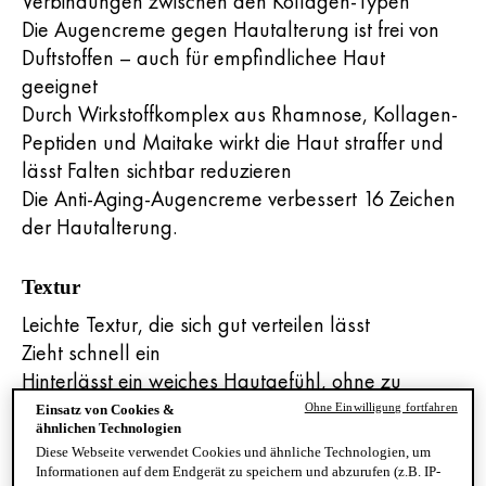
Verbindungen zwischen den Kollagen-Typen
Die Augencreme gegen Hautalterung ist frei von
Duftstoffen – auch für empfindlichee Haut
geeignet
Durch Wirkstoffkomplex aus Rhamnose, Kollagen-
Peptiden und Maitake wirkt die Haut straffer und
lässt Falten sichtbar reduzieren
Die Anti-Aging-Augencreme verbessert 16 Zeichen
der Hautalterung.
Textur
Leichte Textur, die sich gut verteilen lässt
Zieht schnell ein
Hinterlässt ein weiches Hautgefühl, ohne zu
kleben oder zu fetten
Ohne Einwilligung fortfahren
Einsatz von Cookies &
ähnlichen Technologien
Die pudrige, sanfte Textur umhüllt die Haut für
Diese Webseite verwendet Cookies und ähnliche Technologien, um
einen augenblicklichen Lifting-Effekt und ein
Informationen auf dem Endgerät zu speichern und abzurufen (z.B. IP-