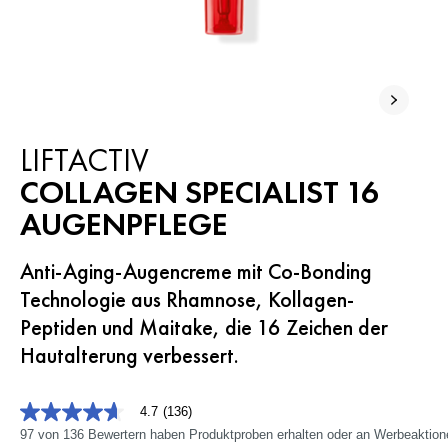
LIFTACTIV
COLLAGEN SPECIALIST 16
AUGENPFLEGE
Anti-Aging-Augencreme mit Co-Bonding
Technologie aus Rhamnose, Kollagen-
Peptiden und Maitake, die 16 Zeichen der
Hautalterung verbessert.
4.7
(136)
4.7
von
97 von 136 Bewertern haben Produktproben erhalten oder an Werbeaktio