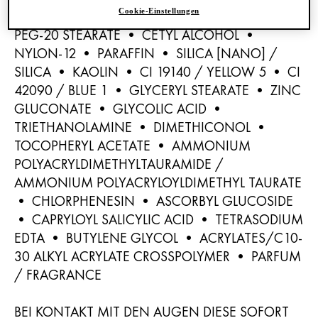
Cookie-Einstellungen
PENTAERYTHRITYL TETRAETHYLHEXANOATE •
PEG-20 STEARATE • CETYL ALCOHOL •
NYLON-12 • PARAFFIN • SILICA [NANO] /
SILICA • KAOLIN • CI 19140 / YELLOW 5 • CI
42090 / BLUE 1 • GLYCERYL STEARATE • ZINC
GLUCONATE • GLYCOLIC ACID •
TRIETHANOLAMINE • DIMETHICONOL •
TOCOPHERYL ACETATE • AMMONIUM
POLYACRYLDIMETHYLTAURAMIDE /
AMMONIUM POLYACRYLOYLDIMETHYL TAURATE
• CHLORPHENESIN • ASCORBYL GLUCOSIDE
• CAPRYLOYL SALICYLIC ACID • TETRASODIUM
EDTA • BUTYLENE GLYCOL • ACRYLATES/C10-
30 ALKYL ACRYLATE CROSSPOLYMER • PARFUM
/ FRAGRANCE
BEI KONTAKT MIT DEN AUGEN DIESE SOFORT