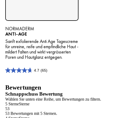
NORMADERM
ANTI-AGE
Sanft exfolierende Anti Age Tagescreme
für unreine, reife und empfindliche Haut -
mildert Falten und wirkt vergrösserten
Poren und Hautglanz entgegen.
4.7
(65)
4.7
von
5
Bewertungen
Sternen.
65
Schnappschuss Bewertung
Bewertungen
Wählen Sie unten eine Reihe, um Bewertungen zu filtern.
5 Sterne
Sterne
53
53 Bewertungen mit 5 Sternen.