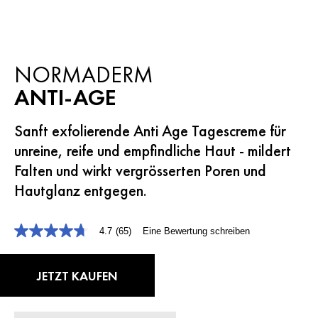
NORMADERM
ANTI-AGE
Sanft exfolierende Anti Age Tagescreme für
unreine, reife und empfindliche Haut - mildert
Falten und wirkt vergrösserten Poren und
Hautglanz entgegen.
4.7
(65)
Eine Bewertung schreiben
4.7
von
5
Sternen,
JETZT KAUFEN
durchschnittlicher
Bewertungswert.
Read
65