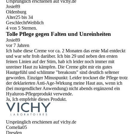
Ursprünglich erschienen auf vichy.de
Josie89
Oldenburg
Alter
25 bis 34
Geschlecht
Weiblich
4 von 5 Sternen.
Tolle Pflege gegen Falten und Unreinheiten
Josie89
vor 7 Jahren
Ich habe diese Creme vor ca. 2 Monaten das erste Mal entdeckt
und war sehr froh darüber. Ich bin 29 und neben den ersten
feinen Linien auf der Stirn, hab ich leider noch immer mit
unreiner Haut zu kämpfen. Die Creme gibt mir ein gutes
Hautgefühl und schlimme "breakouts" sind deutlich seltener
geworden. Einziger Minuspunkt: Leider trocknet die Pflege trotz
der deklarierten Anti-Age-Wirkung meine Haut aus, wenn ich
(bei morgendlicher Anwendung) nicht abends ergänzend ein
Hyaluron-Pflegeprodukt verwende.
Ja, Ich empfehle dieses Produkt.
Ursprünglich erschienen auf vichy.de
Cornelia05
Dresden