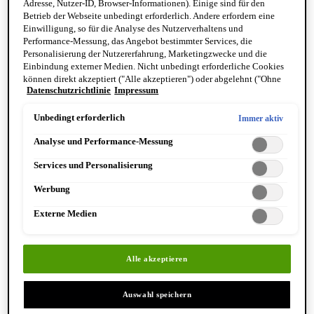
Adresse, Nutzer-ID, Browser-Informationen). Einige sind für den
Trage eine kleine Menge der NORMADERM Anti-
Betrieb der Webseite unbedingt erforderlich. Andere erfordern eine
Age Tagescreme am Morgen auf die saubere,
Einwilligung, so für die Analyse des Nutzerverhaltens und
Performance-Messung, das Angebot bestimmter Services, die
trockene Gesichtshaut auf.
Personalisierung der Nutzererfahrung, Marketingzwecke und die
Einbindung externer Medien. Nicht unbedingt erforderliche Cookies
können direkt akzeptiert ("Alle akzeptieren") oder abgelehnt ("Ohne
SCHRITT
Datenschutzrichtlinie
Impressum
Einwilligung fortfahren") werden. Individuelle Anpassungen der
Klopfe die Anti-Age Pflege sanft mit Hilfe deiner
Einstellungen sind ebenfalls möglich und speicherbar ("Auswahl
Fingerspitzen in die Haut ein.
speichern"). Die Auswahl kann jederzeit unter dem Link "Cookie-
Unbedingt erforderlich
Immer aktiv
Einstellungen" angepasst werden. Für weitere Informationen s. unsere
Analyse und Performance-Messung
Datenschutzinformationen.
SCHRITT
Services und Personalisierung
Spare die Augenpartie aus. Auf akute
Werbung
Hautunreinheiten kannst du anschliessend unsere
NORMADERM SOS Anti-Pickel Sulfur Paste
Externe Medien
auftragen!
Alle akzeptieren
Zusammensetzung/Sicherheitshinweise
AQUA / WATER • ALCOHOL DENAT. •
Auswahl speichern
GLYCERIN • DIMETHICONE •