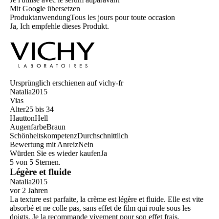
Mit Google übersetzen
Produktanwendung
Tous les jours pour toute occasion
Ja, Ich empfehle dieses Produkt.
Ursprünglich erschienen auf vichy-fr
Natalia2015
Vias
Alter
25 bis 34
Hautton
Hell
Augenfarbe
Braun
Schönheitskompetenz
Durchschnittlich
Bewertung mit Anreiz
Nein
Würden Sie es wieder kaufen
Ja
5 von 5 Sternen.
Légère et fluide
Natalia2015
vor 2 Jahren
La texture est parfaite, la crème est légère et fluide. Elle est vite
absorbé et ne colle pas, sans effet de film qui roule sous les
doigts. Je la recommande vivement pour son effet frais,