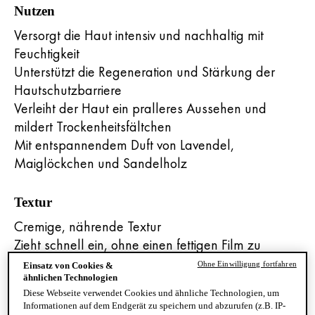
Nutzen
Versorgt die Haut intensiv und nachhaltig mit
Feuchtigkeit
Unterstützt die Regeneration und Stärkung der
Hautschutzbarriere
Verleiht der Haut ein pralleres Aussehen und
mildert Trockenheitsfältchen
Mit entspannendem Duft von Lavendel,
Maiglöckchen und Sandelholz
Textur
Cremige, nährende Textur
Zieht schnell ein, ohne einen fettigen Film zu
hinterlassen
Ohne Einwilligung fortfahren
Einsatz von Cookies &
Nicht komedogen – bewahrt die Haut vor
ähnlichen Technologien
Diese Webseite verwendet Cookies und ähnliche Technologien, um
verstopften Poren
Informationen auf dem Endgerät zu speichern und abzurufen (z.B. IP-