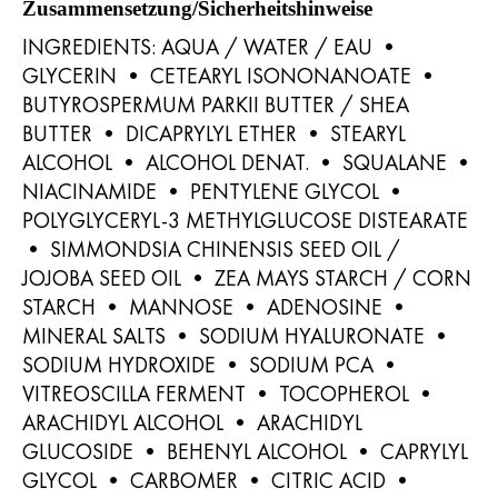
Zusammensetzung/Sicherheitshinweise
INGREDIENTS: AQUA / WATER / EAU •
GLYCERIN • CETEARYL ISONONANOATE •
BUTYROSPERMUM PARKII BUTTER / SHEA
BUTTER • DICAPRYLYL ETHER • STEARYL
ALCOHOL • ALCOHOL DENAT. • SQUALANE •
NIACINAMIDE • PENTYLENE GLYCOL •
POLYGLYCERYL-3 METHYLGLUCOSE DISTEARATE
• SIMMONDSIA CHINENSIS SEED OIL /
JOJOBA SEED OIL • ZEA MAYS STARCH / CORN
STARCH • MANNOSE • ADENOSINE •
MINERAL SALTS • SODIUM HYALURONATE •
SODIUM HYDROXIDE • SODIUM PCA •
VITREOSCILLA FERMENT • TOCOPHEROL •
ARACHIDYL ALCOHOL • ARACHIDYL
GLUCOSIDE • BEHENYL ALCOHOL • CAPRYLYL
GLYCOL • CARBOMER • CITRIC ACID •