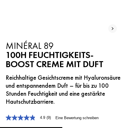
MINÉRAL 89
100H FEUCHTIGKEITS-
BOOST CREME MIT DUFT
Reichhaltige Gesichtscreme mit Hyaluronsäure
und entspannendem Duft – für bis zu 100
Stunden Feuchtigkeit und eine gestärkte
Hautschutzbarriere.
4.9
(9)
Eine Bewertung schreiben
4.9
von