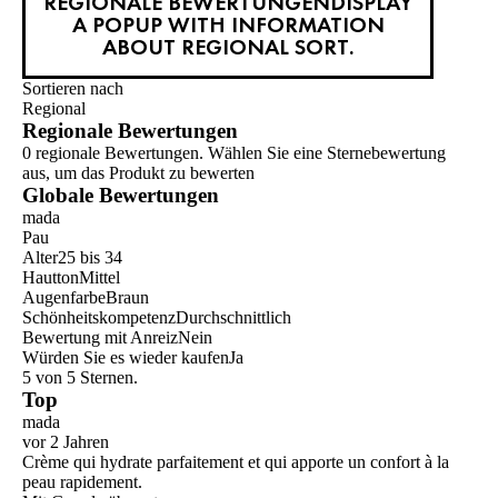
REGIONALE BEWERTUNGEN
DISPLAY
A POPUP WITH INFORMATION
ABOUT REGIONAL SORT.
Sortieren nach
Regional
Regionale Bewertungen
0 regionale Bewertungen. Wählen Sie eine Sternebewertung
aus, um das Produkt zu bewerten
Globale Bewertungen
mada
Pau
Alter
25 bis 34
Hautton
Mittel
Augenfarbe
Braun
Schönheitskompetenz
Durchschnittlich
Bewertung mit Anreiz
Nein
Würden Sie es wieder kaufen
Ja
5 von 5 Sternen.
Top
mada
vor 2 Jahren
Crème qui hydrate parfaitement et qui apporte un confort à la
peau rapidement.