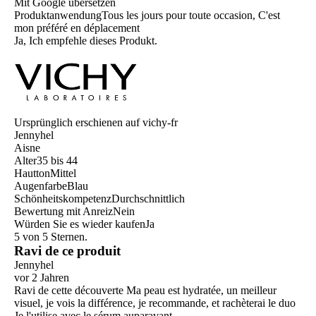
Mit Google übersetzen
Produktanwendung
Tous les jours pour toute occasion, C'est
mon préféré en déplacement
Ja, Ich empfehle dieses Produkt.
Ursprünglich erschienen auf vichy-fr
Jennyhel
Aisne
Alter
35 bis 44
Hautton
Mittel
Augenfarbe
Blau
Schönheitskompetenz
Durchschnittlich
Bewertung mit Anreiz
Nein
Würden Sie es wieder kaufen
Ja
5 von 5 Sternen.
Ravi de ce produit
Jennyhel
vor 2 Jahren
Ravi de cette découverte Ma peau est hydratée, un meilleur
visuel, je vois la différence, je recommande, et rachèterai le duo
Je l'utilise avec le sérum auparavant