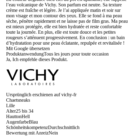
l’eau volcanique de Vichy. Son parfum est neutre. Sa texture
crème est fraîche et légère. Je l’ai appliquée matin et soir sur
mon visage et mon contour des yeux. Elle se fond à ma peau
sèche, pénètre rapidement et ne laisse pas de film gras. Ma peau
est mieux protégée, elle est bien hydratée et reste confortable
toute la journée. En plus, elle est toute douce et les petites
rougeurs s’atténuent progressivement. En conclusion : un bain
d’hydratation pour une peau éclatante, repulpée et revitalisée !
Mit Google übersetzen
Produktanwendung
Tous les jours pour toute occasion
Ja, Ich empfehle dieses Produkt.
Ursprünglich erschienen auf vichy-fr
Chaetsneaks
Lille
Alter
25 bis 34
Hautton
Hell
Augenfarbe
Blau
Schönheitskompetenz
Durchschnittlich
Bewertung mit Anreiz
Nein