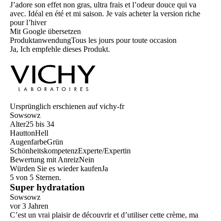
J’adore son effet non gras, ultra frais et l’odeur douce qui va
avec. Idéal en été et mi saison. Je vais acheter la version riche
pour l’hiver
Mit Google übersetzen
Produktanwendung
Tous les jours pour toute occasion
Ja, Ich empfehle dieses Produkt.
Ursprünglich erschienen auf vichy-fr
Sowsowz
Alter
25 bis 34
Hautton
Hell
Augenfarbe
Grün
Schönheitskompetenz
Experte/Expertin
Bewertung mit Anreiz
Nein
Würden Sie es wieder kaufen
Ja
5 von 5 Sternen.
Super hydratation
Sowsowz
vor 3 Jahren
C’est un vrai plaisir de découvrir et d’utiliser cette crème, ma