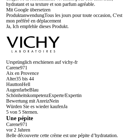
hydratant et sa texture et son parfum agréable.
Mit Google übersetzen
Produktanwendung
Tous les jours pour toute occasion, C'est
mon préféré en déplacement
Ja, Ich empfehle dieses Produkt.
Ursprünglich erschienen auf vichy-fr
Carene971
Aix en Provence
Alter
35 bis 44
Hautton
Hell
Augenfarbe
Blau
Schönheitskompetenz
Experte/Expertin
Bewertung mit Anreiz
Nein
Würden Sie es wieder kaufen
Ja
5 von 5 Sternen.
Une pépite
Carene971
vor 2 Jahren
Belle découverte cette crème est une pépite d’hydratation.