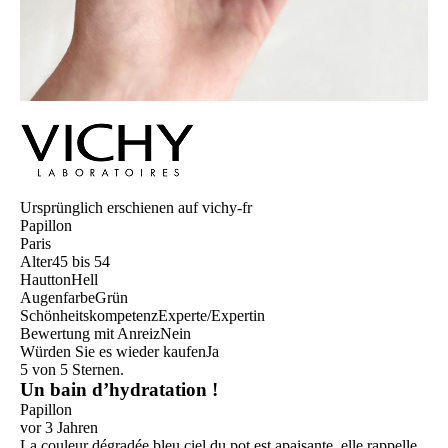
Ursprünglich erschienen auf vichy-fr
Papillon
Paris
Alter
45 bis 54
Hautton
Hell
Augenfarbe
Grün
Schönheitskompetenz
Experte/Expertin
Bewertung mit Anreiz
Nein
Würden Sie es wieder kaufen
Ja
5 von 5 Sternen.
Un bain d’hydratation !
Papillon
vor 3 Jahren
La couleur dégradée bleu ciel du pot est apaisante, elle rappelle