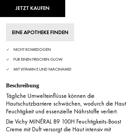
5
Sternen,
JETZT KAUFEN
durchschnittlicher
Bewertungswert.
Read
9
Reviews.
EINE APOTHEKE FINDEN
Link
zur
gleichen
Seite.
NICHT KOMEDOGEN
FÜR EINEN FRISCHEN GLOW
MIT VITAMIN E UND NIACINAMID
Beschreibung
Tägliche Umwelteinflüsse können die
Hautschutzbarriere schwächen, wodurch die Haut
Feuchtigkeit und essenzielle Nährstoffe verliert.
Die Vichy MINÉRAL 89 100H Feuchtigkeits-Boost
Creme mit Duft versorgt die Haut intensiv mit