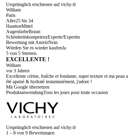
Ursprünglich erschienen auf vichy-fr
William
Paris
Alter
25 bis 34
Hautton
Mittel
Augenfarbe
Braun
Schönheitskompetenz
Experte/Expertin
Bewertung mit Anreiz
Nein
Würden Sie es wieder kaufen
Ja
5 von 5 Sternen.
EXCELLENTE !
William
vor 3 Jahren
Excellente crème, fraîche et fondante, super texture et ma peau a
été apaisé & hydraté instantanément, j'adore !
Mit Google übersetzen
Produktanwendung
Tous les jours pour toute occasion
Ursprünglich erschienen auf vichy-fr
1 – 8 von 9 Bewertungen