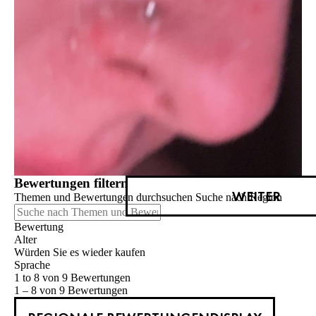
Bewertungen filtern
WEITER
Themen und Bewertungen durchsuchen Suche nach Region
Bewertung
Alter
Würden Sie es wieder kaufen
Sprache
1 to 8 von 9 Bewertungen
1 – 8 von 9 Bewertungen