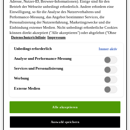
Sorgt für ein geschmeidiges Hautgefühl und einen
Adresse, Nutzer-ID, Browser-Informationen). Einige sind für den
Betrieb der Webseite unbedingt erforderlich. Andere erfordern eine
strahlenden, frischen Teint
Einwilligung, so für die Analyse des Nutzerverhaltens und
Performance-Messung, das Angebot bestimmter Services, die
Personalisierung der Nutzererfahrung, Marketingzwecke und die
Anwendung
Einbindung externer Medien. Nicht unbedingt erforderliche Cookies
können direkt akzeptiert ("Alle akzeptieren") oder abgelehnt ("Ohne
Datenschutzrichtlinie
Impressum
Einwilligung fortfahren") werden. Individuelle Anpassungen der
Einstellungen sind ebenfalls möglich und speicherbar ("Auswahl
speichern"). Die Auswahl kann jederzeit unter dem Link "Cookie-
Unbedingt erforderlich
Immer aktiv
Einstellungen" angepasst werden. Für weitere Informationen s. unsere
Analyse und Performance-Messung
Datenschutzinformationen.
Services und Personalisierung
Werbung
Externe Medien
Alle akzeptieren
SCHRITT
Auswahl speichern
Morgens und abends nach der Reinigung zuerst