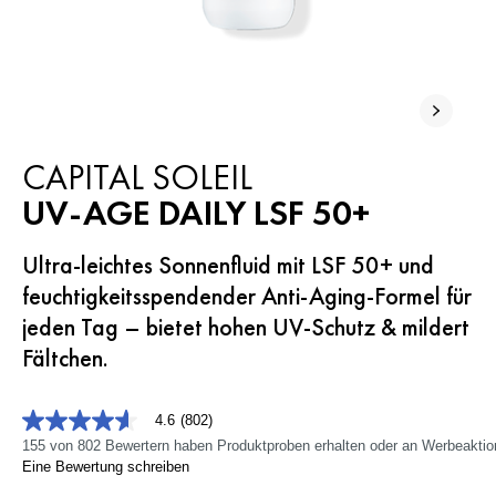
CAPITAL SOLEIL
UV-AGE DAILY LSF 50+
Ultra-leichtes Sonnenfluid mit LSF 50+ und
feuchtigkeitsspendender Anti-Aging-Formel für
jeden Tag – bietet hohen UV-Schutz & mildert
Fältchen.
4.6
(802)
4.6
von
155 von 802 Bewertern haben Produktproben erhalten oder an Werbeakti
5
Eine Bewertung schreiben
Sternen,