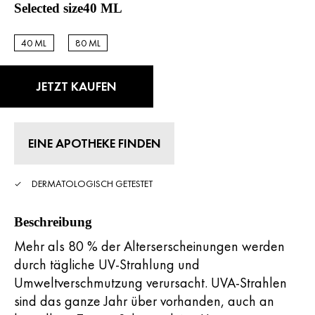
durchschnittlicher
Selected size40 ML
Bewertungswert.
Read
802
40 ML
80 ML
Reviews.
40 ML
40 ML
Link
zur
gleichen
JETZT KAUFEN
Seite.
EINE APOTHEKE FINDEN
DERMATOLOGISCH GETESTET
Beschreibung
Mehr als 80 % der Alterserscheinungen werden
durch tägliche UV-Strahlung und
Umweltverschmutzung verursacht. UVA-Strahlen
sind das ganze Jahr über vorhanden, auch an