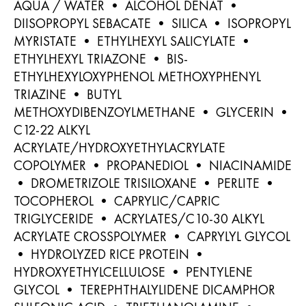
AQUA / WATER • ALCOHOL DENAT •
DIISOPROPYL SEBACATE • SILICA • ISOPROPYL
MYRISTATE • ETHYLHEXYL SALICYLATE •
ETHYLHEXYL TRIAZONE • BIS-
ETHYLHEXYLOXYPHENOL METHOXYPHENYL
TRIAZINE • BUTYL
METHOXYDIBENZOYLMETHANE • GLYCERIN •
C12-22 ALKYL
ACRYLATE/HYDROXYETHYLACRYLATE
COPOLYMER • PROPANEDIOL • NIACINAMIDE
• DROMETRIZOLE TRISILOXANE • PERLITE •
TOCOPHEROL • CAPRYLIC/CAPRIC
TRIGLYCERIDE • ACRYLATES/C10-30 ALKYL
ACRYLATE CROSSPOLYMER • CAPRYLYL GLYCOL
• HYDROLYZED RICE PROTEIN •
HYDROXYETHYLCELLULOSE • PENTYLENE
GLYCOL • TEREPHTHALYLIDENE DICAMPHOR