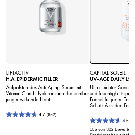
LIFTACTIV
CAPITAL SOLEIL
H.A. EPIDERMIC FILLER
UV-AGE DAILY LSF
Aufpolsterndes Anti-Aging-Serum mit
Ultra-leichtes Sonnenf
Vitamin C und Hyaluronsäure für sichtbar
und feuchtigkeitsspen
jünger wirkende Haut.
Formel für jeden Tag 
Schutz & mildert Fältc
4.7
(852)
4.7
4.6
(8
von
4.6
5
von
155 von 802 Bewertern
Sternen.
5