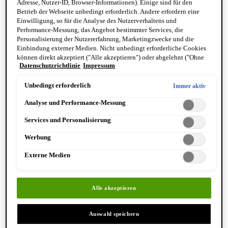
Beruhigt die Haut, verfeinert die Poren und mildert
Adresse, Nutzer-ID, Browser-Informationen). Einige sind für den
Pigmentflecken – für einen ebenmässigen Teint.
Betrieb der Webseite unbedingt erforderlich. Andere erfordern eine
Einwilligung, so für die Analyse des Nutzerverhaltens und
Performance-Messung, das Angebot bestimmter Services, die
Personalisierung der Nutzererfahrung, Marketingzwecke und die
Einbindung externer Medien. Nicht unbedingt erforderliche Cookies
Anwendung
können direkt akzeptiert ("Alle akzeptieren") oder abgelehnt ("Ohne
Datenschutzrichtlinie
Impressum
Einwilligung fortfahren") werden. Individuelle Anpassungen der
Einstellungen sind ebenfalls möglich und speicherbar ("Auswahl
speichern"). Die Auswahl kann jederzeit unter dem Link "Cookie-
Unbedingt erforderlich
Immer aktiv
Einstellungen" angepasst werden. Für weitere Informationen s. unsere
Analyse und Performance-Messung
Datenschutzinformationen.
Services und Personalisierung
Werbung
Externe Medien
Alle akzeptieren
SCHRITT
Auswahl speichern