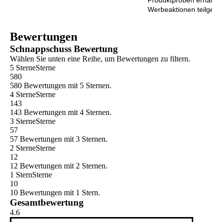
Produktproben erhalten
852
Sternen.
Werbeaktionen teilge
Bewertungen
802
Bewertungen
Bewertungen
Schnappschuss Bewertung
Wählen Sie unten eine Reihe, um Bewertungen zu filtern.
5 Sterne
Sterne
580
580 Bewertungen mit 5 Sternen.
4 Sterne
Sterne
143
143 Bewertungen mit 4 Sternen.
3 Sterne
Sterne
57
57 Bewertungen mit 3 Sternen.
2 Sterne
Sterne
12
12 Bewertungen mit 2 Sternen.
1 Stern
Sterne
10
10 Bewertungen mit 1 Stern.
Gesamtbewertung
4.6