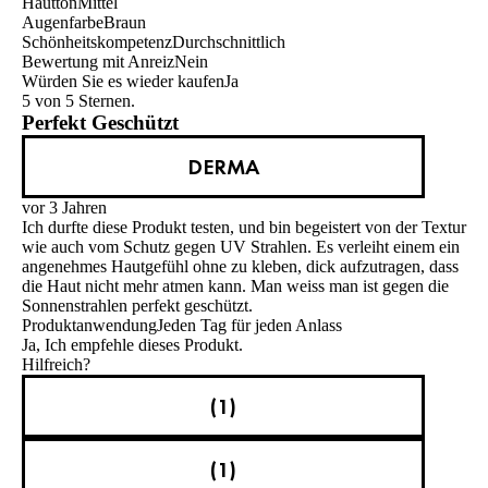
Hautton
Mittel
Augenfarbe
Braun
Schönheitskompetenz
Durchschnittlich
Bewertung mit Anreiz
Nein
Würden Sie es wieder kaufen
Ja
5 von 5 Sternen.
Perfekt Geschützt
DERMA
vor 3 Jahren
Ich durfte diese Produkt testen, und bin begeistert von der Textur
wie auch vom Schutz gegen UV Strahlen. Es verleiht einem ein
angenehmes Hautgefühl ohne zu kleben, dick aufzutragen, dass
die Haut nicht mehr atmen kann. Man weiss man ist gegen die
Sonnenstrahlen perfekt geschützt.
Produktanwendung
Jeden Tag für jeden Anlass
Ja, Ich empfehle dieses Produkt.
Hilfreich?
(1)
(1)