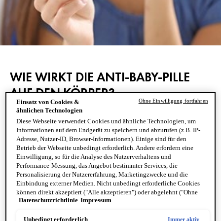
WIE WIRKT DIE ANTI-BABY-PILLE
AUF DEN KÖRPER?
Ohne Einwilligung fortfahren
Einsatz von Cookies &
ähnlichen Technologien
In der Pille sind die künstlich hergestellten Geschlechtshormone
Diese Webseite verwendet Cookies und ähnliche Technologien, um
Östrogen und Gestagen enthalten – Hormone, die der Körper
Informationen auf dem Endgerät zu speichern und abzurufen (z.B. IP-
auch selbst produziert. Wer die Pille nimmt, greift damit
Adresse, Nutzer-ID, Browser-Informationen). Einige sind für den
automatisch in seinen natürlichen Hormonhaushalt ein. Die
Betrieb der Webseite unbedingt erforderlich. Andere erfordern eine
Einwilligung, so für die Analyse des Nutzerverhaltens und
künstlich zugeführten Hormone suggerieren dem Körper, es wären
Performance-Messung, das Angebot bestimmter Services, die
bereits genug Hormone vorhanden und es müssten keine weiteren
Personalisierung der Nutzererfahrung, Marketingzwecke und die
produziert werden. Die Hormonproduktion wird daraufhin
Einbindung externer Medien. Nicht unbedingt erforderliche Cookies
können direkt akzeptiert ("Alle akzeptieren") oder abgelehnt ("Ohne
gedrosselt und die am weiblichen Zyklus beteiligten Hormone
Datenschutzrichtlinie
Impressum
Einwilligung fortfahren") werden. Individuelle Anpassungen der
werden nicht mehr vom Körper selbst hergestellt. Viele Pillen
Einstellungen sind ebenfalls möglich und speicherbar ("Auswahl
wirken “antiandrogen”. Das heißt, sie blockieren die bei zu Akne
speichern"). Die Auswahl kann jederzeit unter dem Link "Cookie-
Unbedingt erforderlich
Immer aktiv