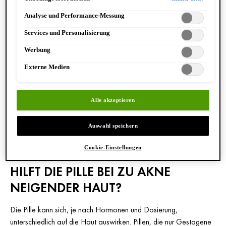
Einstellungen" angepasst werden. Für weitere Informationen s. unsere
neigender Haut häufig vorhandene erhöhte Androgenproduktion
Analyse und Performance-Messung
Datenschutzinformationen.
der Ovarien (Eierstöcke).
Services und Personalisierung
Wenn bei Frauen ein Überschuss an Androgenen vorliegt, neigt
Werbung
die Haut häufig zu Anzeichen von Unreinheiten und Akne. Es gibt
Externe Medien
aber auch andere Begleiterscheinungen, die mit erhöhten
Androgenen einhergehen. Dazu zählen beispielsweise
Virilisierungserscheinungen – die Ausprägung männlicher
Alle akzeptieren
Geschlechtsmerkmale, wie etwa vermehrte Körperbehaarung. In
diesen Fällen erscheint eine Pille mit antiandrogenem Effekt für
Auswahl speichern
viele Frauen als wünschenswert.
Cookie-Einstellungen
HILFT DIE PILLE BEI ZU AKNE
NEIGENDER HAUT?
Die Pille kann sich, je nach Hormonen und Dosierung,
unterschiedlich auf die Haut auswirken. Pillen, die nur Gestagene