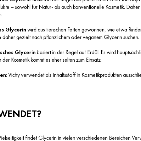
ukte – sowohl für Natur- als auch konventionelle Kosmetik. Dah
n.
es Glycerin
wird aus tierischen Fetten gewonnen, wie etwa Rinder-
te daher gezielt nach pflanzlichem oder veganem Glycerin suchen.
isches Glycerin
basiert in der Regel auf Erdöl. Es wird hauptsächl
 der Kosmetik kommt es eher selten zum Einsatz.
sen
: Vichy verwendet als Inhaltsstoff in Kosmetikprodukten ausschli
RWENDET?
ielseitigkeit findet Glycerin in vielen verschiedenen Bereichen V