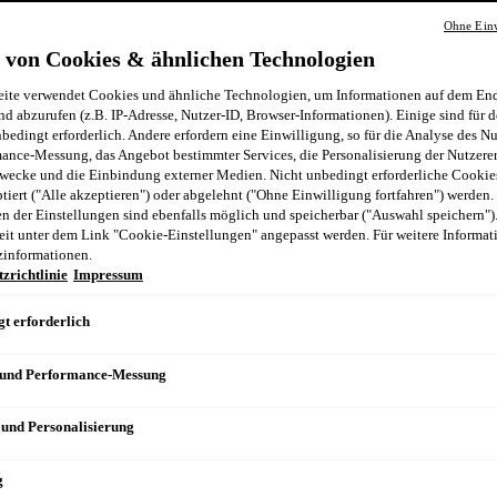
Ohne Einw
 von Cookies & ähnlichen Technologien
ite verwendet Cookies und ähnliche Technologien, um Informationen auf dem End
nd abzurufen (z.B. IP-Adresse, Nutzer-ID, Browser-Informationen). Einige sind für d
bedingt erforderlich. Andere erfordern eine Einwilligung, so für die Analyse des N
ance-Messung, das Angebot bestimmter Services, die Personalisierung der Nutzere
wecke und die Einbindung externer Medien. Nicht unbedingt erforderliche Cooki
ptiert ("Alle akzeptieren") oder abgelehnt ("Ohne Einwilligung fortfahren") werden.
 der Einstellungen sind ebenfalls möglich und speicherbar ("Auswahl speichern")
eit unter dem Link "Cookie-Einstellungen" angepasst werden. Für weitere Informati
zinformationen.
zrichtlinie
Impressum
t erforderlich
 und Performance-Messung
 und Personalisierung
g