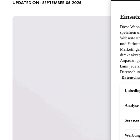
UPDATED ON : SEPTEMBER 05 2025
Einsatz
Diese Webse
speichern u
Webseite un
und Perform
Marketingz
direkt akze
Anpassungen
kann jederz
Datenschut
Datenschut
Unbeding
Analyse
Services
Werbun