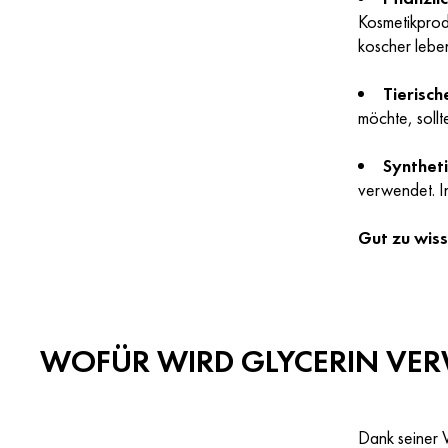
Kosmetikprod
koscher lebe
Tierisch
möchte, soll
Synthet
verwendet. In
Gut zu wis
WOFÜR WIRD GLYCERIN VE
Dank seiner V