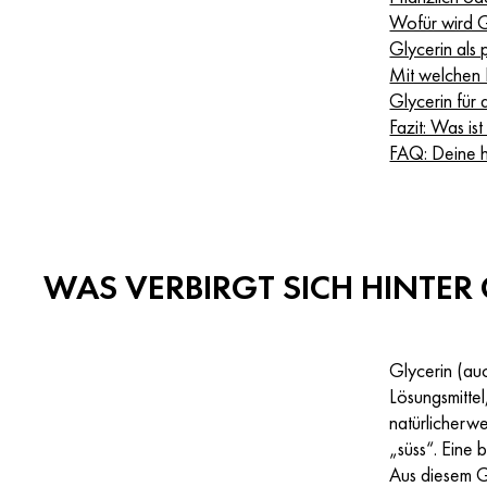
Wofür wird 
Glycerin als 
Mit welchen 
Glycerin für 
Fazit: Was is
FAQ: Deine h
WAS VERBIRGT SICH HINTER
Glycerin (auc
Lösungsmitte
natürlicherwe
„süss“. Eine 
Aus diesem G