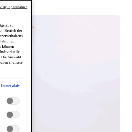
illigung fortfahren
gerät zu
en Betrieb der
utzerverhaltens
rfahrung,
es können
 Individuelle
. Die Auswahl
onen s. unsere
Immer aktiv