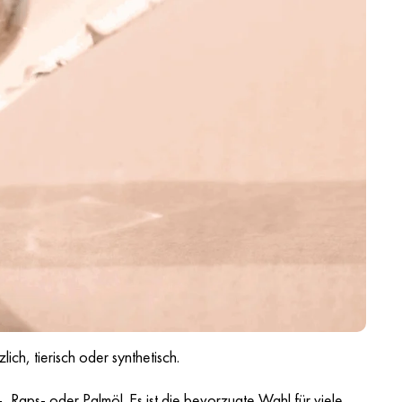
h, tierisch oder synthetisch.
, Raps- oder Palmöl. Es ist die bevorzugte Wahl für viele