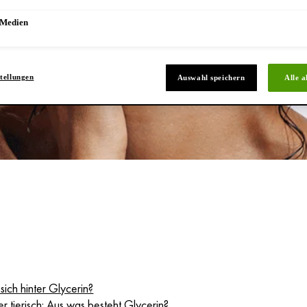
 Medien
tellungen
Auswahl speichern
Alle a
sich hinter Glycerin?
er tierisch: Aus was besteht Glycerin?