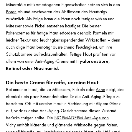
Mineralöle mit komedogenen Eigenschaften setzen sich in den
Poren
ab und erschweren das Abfliessen des Hauttalgs
zusätzlich. Als Folge kann die Haut noch fettiger wirken und
Mitesser sowie Pickel entstehen häufiger. Die besten
Faltencremes für
fettige Haut
erfordern deshalb Formeln mit
leichter Textur und feuchtigkeitsspendenden Wirkstoffen – denn
auch ölige Haut benötigt ausreichend Feuchtigkeit, um ihre
Schutzbarriere aufrechtzuerhalten. Fettige Haut profitiert vor
allem von einer Anti-Aging-Creme mit
Hyaluronsäure,
Retinol oder Niacinamid.
Die beste Creme für reife, unreine Haut
Bei unreiner Haut, die zu Mitessern, Pickeln oder
Akne
neigt, sind
ebenfalls ein paar Besonderheiten für die Anti-Aging-Pflege zu
beachten. Oft tritt unreine Haut in Verbindung mit öligem Glanz
auf, sodass deine Anti-Aging-Gesichtscreme diesen Zustand
berücksichtigen sollte. Die
NORMADERM Anti-Age von
Vichy
enthält klärende und glättende Wirkstoffe gegen Falten,
speziell für reife, zu Unreinheiten neigende Haut. Mit
LHA und