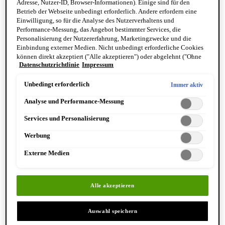
Adresse, Nutzer-ID, Browser-Informationen). Einige sind für den
Betrieb der Webseite unbedingt erforderlich. Andere erfordern eine
Einwilligung, so für die Analyse des Nutzerverhaltens und
Performance-Messung, das Angebot bestimmter Services, die
Personalisierung der Nutzererfahrung, Marketingzwecke und die
Einbindung externer Medien. Nicht unbedingt erforderliche Cookies
können direkt akzeptiert ("Alle akzeptieren") oder abgelehnt ("Ohne
Datenschutzrichtlinie
Impressum
Einwilligung fortfahren") werden. Individuelle Anpassungen der
Wir werden älter – und das gilt auch für unsere Haut. Mit
Einstellungen sind ebenfalls möglich und speicherbar ("Auswahl
zunehmendem Alter verliert sie langsam an Elastizität und
speichern"). Die Auswahl kann jederzeit unter dem Link "Cookie-
Unbedingt erforderlich
Immer aktiv
Festigkeit. Die natürliche Bildung von Hautbestandteilen wie
Einstellungen" angepasst werden. Für weitere Informationen s. unsere
Analyse und Performance-Messung
Datenschutzinformationen.
Kollagen
,
Hyaluron
und
Elastin
lässt nach, was zur Entstehung
von Falten und feinen Linien sowie zu Trockenheit und
Services und Personalisierung
Straffheitsverlust führt. Häufig verliert die Haut ausserdem an
Werbung
Strahlkraft, sodass der Teint müde und fahl wirkt. Ein
unregelmässig wirkender Hautton sowie die Entstehung von
Externe Medien
Pigmentflecken
gehören ebenfalls zum Prozess der natürlichen
Hautalterung. Zusätzlich beeinflussen schädliche
Alle akzeptieren
Umwelteinflüsse, dein individueller Lebensstil und deine Ernährung,
wie schnell dieser Prozess voranschreitet.
Anti-Aging-
Auswahl speichern
Cremes
setzen genau an diesen Punkten an. Mit ihren speziellen