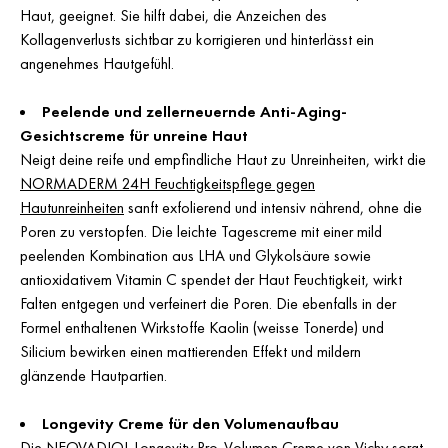
Haut, geeignet. Sie hilft dabei, die Anzeichen des
Kollagenverlusts sichtbar zu korrigieren und hinterlässt ein
angenehmes Hautgefühl.
Peelende und zellerneuernde Anti-Aging-
Gesichtscreme für unreine Haut
Neigt deine reife und empfindliche Haut zu Unreinheiten, wirkt die
NORMADERM 24H Feuchtigkeitspflege gegen
Hautunreinheiten
sanft exfolierend und intensiv nährend, ohne die
Poren zu verstopfen. Die leichte Tagescreme mit einer mild
peelenden Kombination aus LHA und Glykolsäure sowie
antioxidativem Vitamin C spendet der Haut Feuchtigkeit, wirkt
Falten entgegen und verfeinert die Poren. Die ebenfalls in der
Formel enthaltenen Wirkstoffe Kaolin (weisse Tonerde) und
Silicium bewirken einen mattierenden Effekt und mildern
glänzende Hautpartien.
Longevity Creme für den Volumenaufbau
Die
NEOVADIOL Longevity Pro-Volumen Creme
von Vichy sorgt