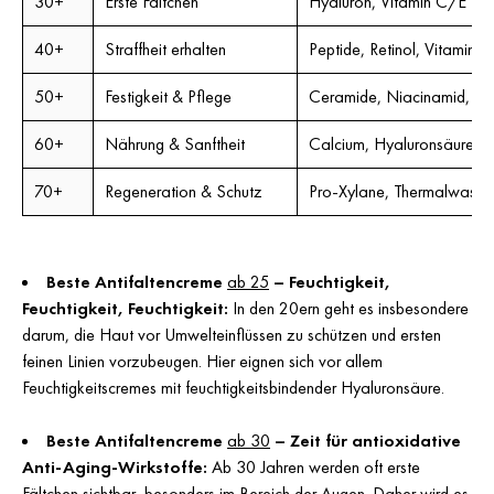
30+
Erste Fältchen
Hyaluron, Vitamin C/E
40+
Straffheit erhalten
Peptide, Retinol, Vitamin C
50+
Festigkeit & Pflege
Ceramide, Niacinamid, Pe
60+
Nährung & Sanftheit
Calcium, Hyaluronsäure, V
70+
Regeneration & Schutz
Pro-Xylane, Thermalwasser
Beste Antifaltencreme
ab 25
– Feuchtigkeit,
Feuchtigkeit, Feuchtigkeit:
In den 20ern geht es insbesondere
darum, die Haut vor Umwelteinflüssen zu schützen und ersten
feinen Linien vorzubeugen. Hier eignen sich vor allem
Feuchtigkeitscremes mit feuchtigkeitsbindender Hyaluronsäure.
Beste Antifaltencreme
ab 30
– Zeit für antioxidative
Anti-Aging-Wirkstoffe:
Ab 30 Jahren werden oft erste
Fältchen sichtbar, besonders im Bereich der Augen. Daher wird es