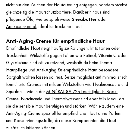
nicht nur den Zeichen der Hautalterung entgegen, sondern stärkst
gleichzeitig die Hautschutzbarriere. Darüber hinaus sind
pflegende Öle, wie beispielsweise
Sheabutter
oder
Aprikosenkernöl
, ideal für trockene Haut.
Anti-Aging-Creme für empfindliche Haut
Empfindliche Haut neigt häufig zu Rötungen, Irritationen oder
Trockenheit. Wirkstoffe gegen Falten wie Retinol, Vitamin C oder
Glykolsäure sind oft zu reizend, weshalb du beim Thema
Hautpflege und Anti-Aging für empfindliche Haut besondere
Sorgfalt walten lassen solltest. Setze möglichst auf minimalistisch
formulierte Cremes mit milden Wirkstoffen wie Hyaluronsäure und
Squalan – wie in der
MINÉRAL 89 72h Feuchtigkeits-Boost
Creme
. Niacinamid und
Thermalwasser
sind ebenfalls ideal, da
sie die sensible Haut beruhigen und stärken. Wähle zudem eine
Anti-Aging-Creme speziell für empfindliche Haut ohne Parfüm
und Konservierungsstoffe, da diese Komponenten die Haut
zusätzlich irritieren können.