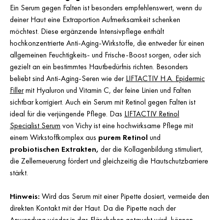
Ein Serum gegen Falten ist besonders empfehlenswert, wenn du
deiner Haut eine Extraportion Aufmerksamkeit schenken
möchtest. Diese ergänzende Intensivpflege enthält
hochkonzentrierte Anti-Aging-Wirkstoffe, die entweder für einen
allgemeinen Feuchtigkeits- und Frische-Boost sorgen, oder sich
gezielt an ein bestimmtes Hautbedürfnis richten. Besonders
beliebt sind Anti-Aging-Seren wie der
LIFTACTIV H.A. Epidermic
Filler
mit Hyaluron und Vitamin C, der feine Linien und Falten
sichtbar korrigiert. Auch ein Serum mit Retinol gegen Falten ist
ideal für die verjüngende Pflege. Das
LIFTACTIV Retinol
Specialist Serum
von Vichy ist eine hochwirksame Pflege mit
einem Wirkstoffkomplex aus
purem Retinol
und
probiotischen Extrakten,
der die Kollagenbildung stimuliert,
die Zellerneuerung fördert und gleichzeitig die Hautschutzbarriere
stärkt.
Hinweis:
Wird das Serum mit einer Pipette dosiert, vermeide den
direkten Kontakt mit der Haut. Da die Pipette nach der
Anwendung wieder in das Fläschchen getaucht wird, können